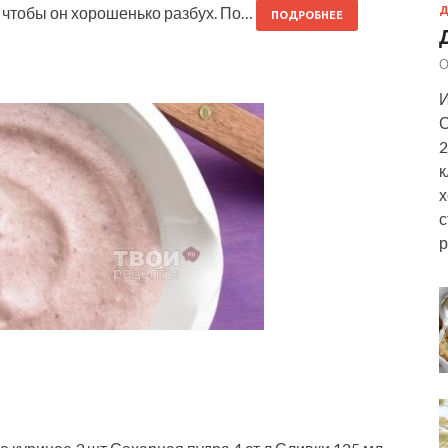
с, чтобы он хорошенько разбух. По…
Д
ПОДРОБНЕЕ
О
И
С
2
к
х
с
р