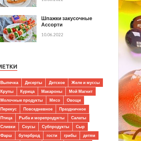
Шпажки закусочные
Ассорти
10.06.2022
МЕТКИ
Выпечка
Десерты
Детское
Желе и муссы
Крупы
Курица
Макароны
Мой Магнит
Молочные продукты
Мясо
Овощи
Перекус
Повседневное
Праздничное
Птица
Рыба и морепродукты
Салаты
Сливки
Соусы
Субпродукты
Сыр
Фарш
бутерброд
гости
грибы
детям