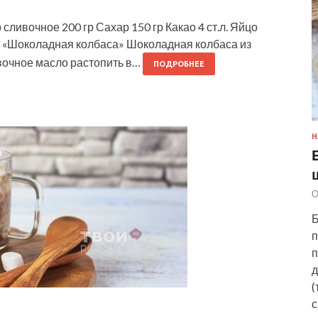
ливочное 200 гр Сахар 150 гр Какао 4 ст.л. Яйцо
ть «Шоколадная колбаса» Шоколадная колбаса из
ивочное масло растопить в…
ПОДРОБНЕЕ
Н
О
Б
п
п
д
(
с