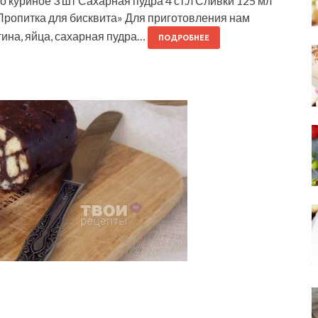
 куриное 3 шт Сахарная пудра 4 ст.л Сливки 125 мл
«Пропитка для бисквита» Для приготовления нам
ина, яйца, сахарная пудра…
ПОДРОБНЕЕ