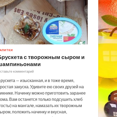
АПИТКИ
Брускета с творожным сыром и
шампиньонами
ставьте комментарий
рускета — изысканная, и в тоже время,
ростая закуска. Удивите ею своих друзей на
икнике. Начинку можно приготовить заранее
ома. Вам останется только подсушить хлеб
тосты) на мангале, намазать их творожным
ыром, положить начинку и вкусная,