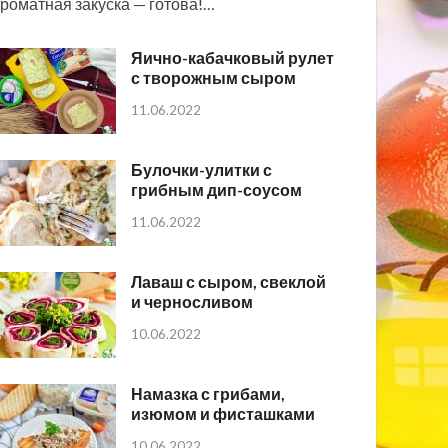
роматная закуска — готова!…
Яично-кабачковый рулет
с творожным сыром
11.06.2022
Булочки-улитки с
грибным дип-соусом
11.06.2022
Лаваш с сыром, свеклой
и черносливом
10.06.2022
Намазка с грибами,
изюмом и фисташками
10.06.2022