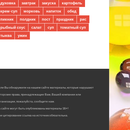
духовка
завтрак
закуска
картофель
крем-суп
морковь
напиток
обед
пикник
полдник
пост
праздник
рис
рыбный соус
салат
суп
томатный суп
тыква
ужин
сли Вы обнаружили на нашем сайте материалы, которые нарушают
вторские права, принадлежащие Вам, Вашей компании или
ганизации, пожалуйста, сообщите нам.
 сайте могут быть опубликованы материалы 18+!
и цитировании ссылка на источник обязательна.