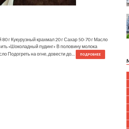
0 г Кукурузный крахмал 20 г Сахар 50-70 г Масло
овить «Шоколадный пудинг» В половину молока
сло Подогреть на огне, довести до…
ПОДРОБНЕЕ