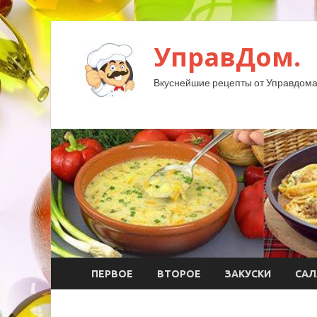
УправДом.
Вкуснейшие рецепты от Управдома
ПЕРВОЕ
ВТОРОЕ
ЗАКУСКИ
САЛ