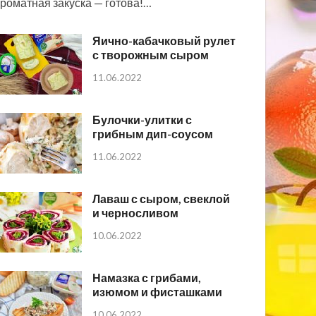
роматная закуска — готова!…
Яично-кабачковый рулет
с творожным сыром
11.06.2022
Булочки-улитки с
грибным дип-соусом
11.06.2022
Лаваш с сыром, свеклой
и черносливом
10.06.2022
Намазка с грибами,
изюмом и фисташками
10.06.2022