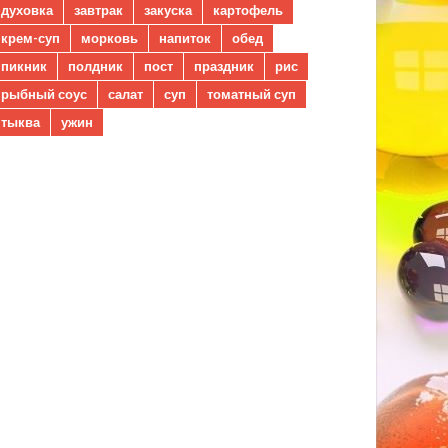
духовка
завтрак
закуска
картофель
крем-суп
морковь
напиток
обед
пикник
полдник
пост
праздник
рис
рыбный соус
салат
суп
томатный суп
тыква
ужин