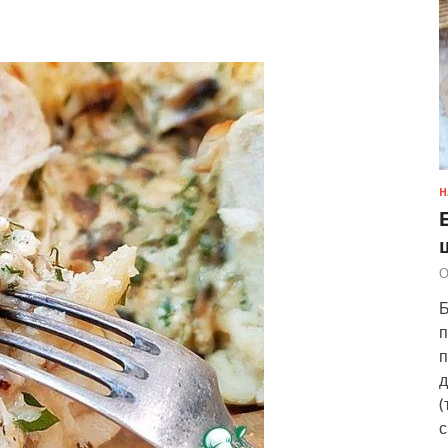
Н
О
Б
п
п
д
(
с