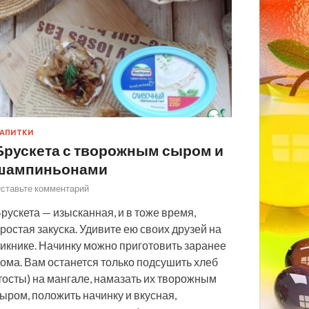
АПИТКИ
Брускета с творожным сыром и
шампиньонами
ставьте комментарий
рускета — изысканная, и в тоже время,
ростая закуска. Удивите ею своих друзей на
икнике. Начинку можно приготовить заранее
ома. Вам останется только подсушить хлеб
тосты) на мангале, намазать их творожным
ыром, положить начинку и вкусная,