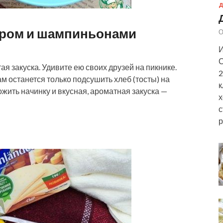
Д
ыром и шампиньонами
О
И
С
ая закуска. Удивите ею своих друзей на пикнике.
2
м останется только подсушить хлеб (тосты) на
к
жить начинку и вкусная, ароматная закуска —
х
с
р