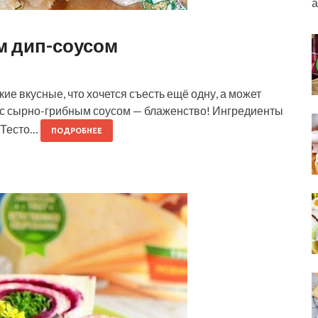
а
м дип-соусом
кие вкусные, что хочется съесть ещё одну, а может
и с сырно-грибным соусом — блаженство! Ингредиенты
: Тесто…
ПОДРОБНЕЕ