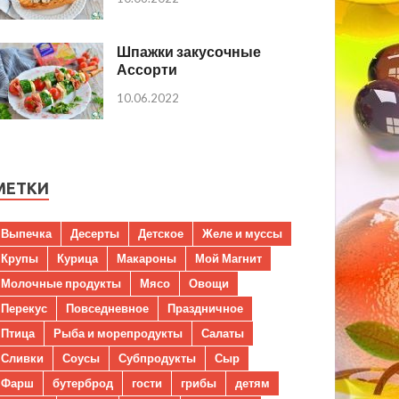
Шпажки закусочные
Ассорти
10.06.2022
МЕТКИ
Выпечка
Десерты
Детское
Желе и муссы
Крупы
Курица
Макароны
Мой Магнит
Молочные продукты
Мясо
Овощи
Перекус
Повседневное
Праздничное
Птица
Рыба и морепродукты
Салаты
Сливки
Соусы
Субпродукты
Сыр
Фарш
бутерброд
гости
грибы
детям