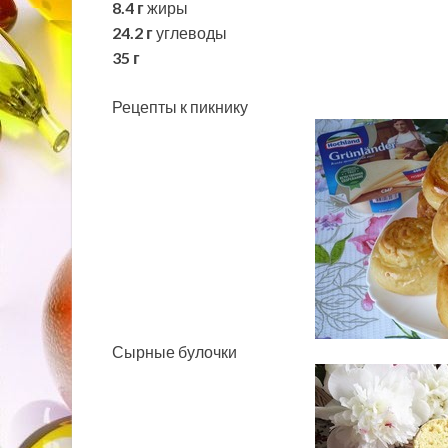
8.4 г
жиры
24.2 г
углеводы
35 г
Рецепты к пикнику
Сырные булочки