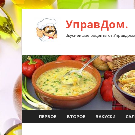
УправДом.
Вкуснейшие рецепты от Управдома
ПЕРВОЕ
ВТОРОЕ
ЗАКУСКИ
САЛ