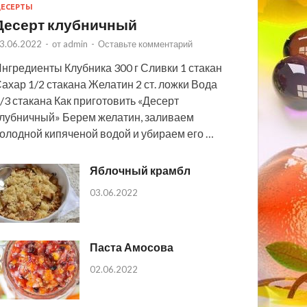
ЕСЕРТЫ
Десерт клубничный
3.06.2022
-
от
admin
-
Оставьте комментарий
нгредиенты Клубника 300 г Сливки 1 стакан
ахар 1/2 стакана Желатин 2 ст. ложки Вода
/3 стакана Как приготовить «Десерт
лубничный» Берем желатин, заливаем
олодной кипяченой водой и убираем его …
Яблочный крамбл
03.06.2022
Паста Амосова
02.06.2022