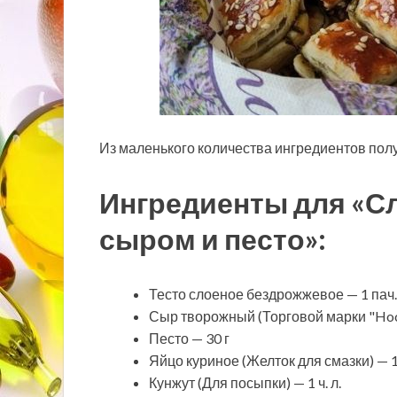
Из маленького количества ингредиентов полу
Ингредиенты для «С
сыром и песто»:
Тесто слоеное бездрожжевое
— 1 пач.
Сыр творожный (Торговой марки "Hoch
Песто — 30 г
Яйцо куриное (Желток для смазки) — 
Кунжут (Для посыпки) — 1 ч. л.