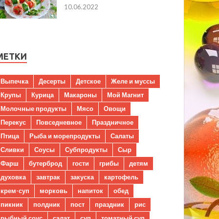
10.06.2022
МЕТКИ
Выпечка
Десерты
Детское
Желе и муссы
Крупы
Курица
Макароны
Мой Магнит
Молочные продукты
Мясо
Овощи
Перекус
Повседневное
Праздничное
Птица
Рыба и морепродукты
Салаты
Сливки
Соусы
Субпродукты
Сыр
Фарш
бутерброд
гости
грибы
детям
духовка
завтрак
закуска
картофель
крем-суп
морковь
напиток
обед
пикник
полдник
пост
праздник
рис
рыбный соус
салат
суп
томатный суп