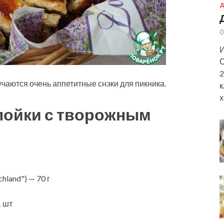
Д
0
И
С
2
чаются очень аппетитные снэки для пикника.
к
х
лойки с творожным
land") — 70 г
1 шт