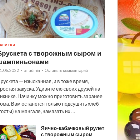
АПИТКИ
Брускета с творожным сыром и
шампиньонами
1.06.2022
-
от
admin
-
Оставьте комментарий
рускета — изысканная, и в тоже время,
ростая закуска. Удивите ею своих друзей на
икнике. Начинку можно приготовить заранее
ома. Вам останется только подсушить хлеб
тосты) на мангале, намазать их …
Яично-кабачковый рулет
с творожным сыром