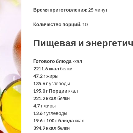
Время приготовления:
25 минут
Количество порций:
10
Пищевая и энергетич
Готового блюда
ккал
2211.6 ккал
белки
47.2 г
жиры
135.6 г
углеводы
195.8 г
Порции
ккал
221.2 ккал
белки
4.7 г
жиры
13.6 г
углеводы
19.6 г
100 г блюда
ккал
394.9 ккал
белки