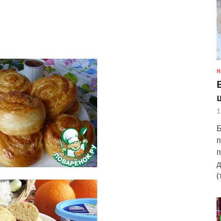
Н
1
Б
п
п
д
(