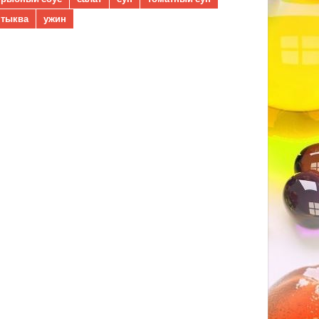
тыква
ужин