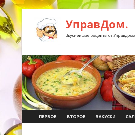
УправДом.
Вкуснейшие рецепты от Управдома
ПЕРВОЕ
ВТОРОЕ
ЗАКУСКИ
САЛ