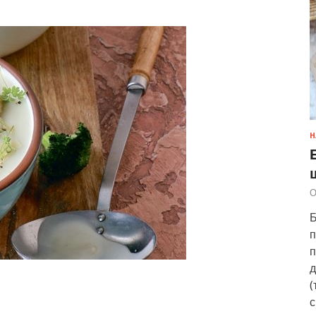
Н
О
Б
п
п
д
(
с