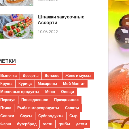
Шпажки закусочные
Ассорти
10.06.2022
МЕТКИ
Выпечка
Десерты
Детское
Желе и муссы
Крупы
Курица
Макароны
Мой Магнит
Молочные продукты
Мясо
Овощи
Перекус
Повседневное
Праздничное
Птица
Рыба и морепродукты
Салаты
Сливки
Соусы
Субпродукты
Сыр
Фарш
бутерброд
гости
грибы
детям