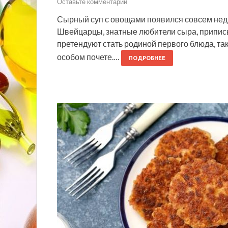
Оставьте комментарий
Сырный суп с овощами появился совсем неда
Швейцарцы, знатные любители сыра, припис
претендуют стать родиной первого блюда, так
особом почете.…
ПОДРОБНЕЕ