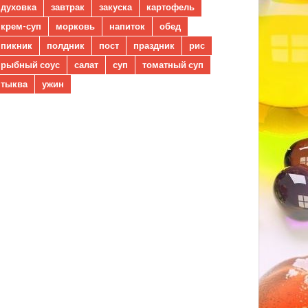
духовка
завтрак
закуска
картофель
крем-суп
морковь
напиток
обед
пикник
полдник
пост
праздник
рис
рыбный соус
салат
суп
томатный суп
тыква
ужин