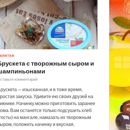
АПИТКИ
Брускета с творожным сыром и
шампиньонами
ставьте комментарий
рускета — изысканная, и в тоже время,
ростая закуска. Удивите ею своих друзей на
икнике. Начинку можно приготовить заранее
ома. Вам останется только подсушить хлеб
тосты) на мангале, намазать их творожным
ыром, положить начинку и вкусная,