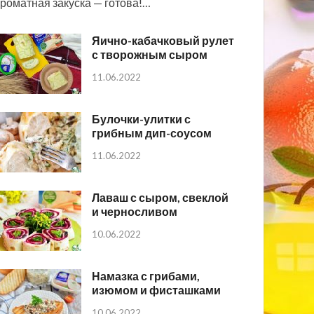
роматная закуска — готова!…
Яично-кабачковый рулет
с творожным сыром
11.06.2022
Булочки-улитки с
грибным дип-соусом
11.06.2022
Лаваш с сыром, свеклой
и черносливом
10.06.2022
Намазка с грибами,
изюмом и фисташками
10.06.2022