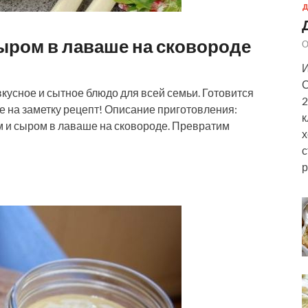
Д
ыром в лаваше на сковороде
О
И
С
кусное и сытное блюдо для всей семьи. Готовится
2
е на заметку рецепт! Описание приготовления:
к
 и сыром в лаваше на сковороде. Превратим
х
с
р