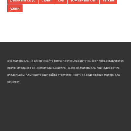
рыбный соус
салат
суп
томатный суп
тыква
ужин
Все материалы на данном сайте взяты из открытых источников и предоставляются
исключительно в ознакомительных целях. Права на материалы принадлежат их
владельцам. Администрация сайта ответственности за содержание материала
не несет.