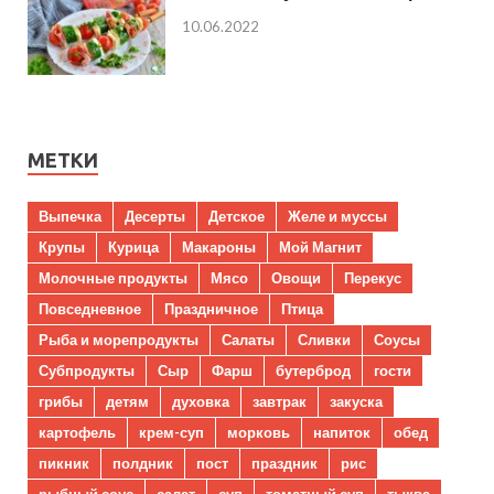
10.06.2022
МЕТКИ
Выпечка
Десерты
Детское
Желе и муссы
Крупы
Курица
Макароны
Мой Магнит
Молочные продукты
Мясо
Овощи
Перекус
Повседневное
Праздничное
Птица
Рыба и морепродукты
Салаты
Сливки
Соусы
Субпродукты
Сыр
Фарш
бутерброд
гости
грибы
детям
духовка
завтрак
закуска
картофель
крем-суп
морковь
напиток
обед
пикник
полдник
пост
праздник
рис