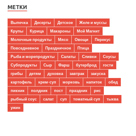
МЕТКИ
Выпечка
Десерты
Детское
Желе и муссы
Крупы
Курица
Макароны
Мой Магнит
Молочные продукты
Мясо
Овощи
Перекус
Повседневное
Праздничное
Птица
Рыба и морепродукты
Салаты
Сливки
Соусы
Субпродукты
Сыр
Фарш
бутерброд
гости
грибы
детям
духовка
завтрак
закуска
картофель
крем-суп
морковь
напиток
обед
пикник
полдник
пост
праздник
рис
рыбный соус
салат
суп
томатный суп
тыква
ужин