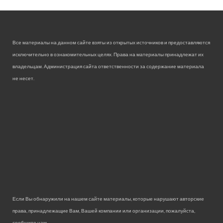
Все материалы на данном сайте взяты из открытых источников и предоставляются
исключительно в ознакомительных целях. Права на материалы принадлежат их
владельцам. Администрация сайта ответственности за содержание материала
не несет.
Если Вы обнаружили на нашем сайте материалы, которые нарушают авторские
права, принадлежащие Вам, Вашей компании или организации, пожалуйста,
сообщите нам.