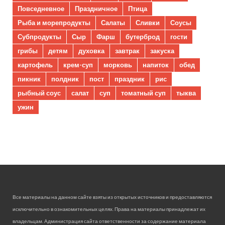
Повседневное
Праздничное
Птица
Рыба и морепродукты
Салаты
Сливки
Соусы
Субпродукты
Сыр
Фарш
бутерброд
гости
грибы
детям
духовка
завтрак
закуска
картофель
крем-суп
морковь
напиток
обед
пикник
полдник
пост
праздник
рис
рыбный соус
салат
суп
томатный суп
тыква
ужин
Все материалы на данном сайте взяты из открытых источников и предоставляются
исключительно в ознакомительных целях. Права на материалы принадлежат их
владельцам. Администрация сайта ответственности за содержание материала