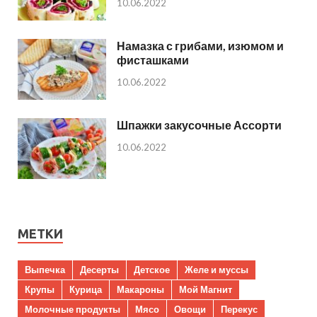
10.06.2022
Намазка с грибами, изюмом и
фисташками
10.06.2022
Шпажки закусочные Ассорти
10.06.2022
МЕТКИ
Выпечка
Десерты
Детское
Желе и муссы
Крупы
Курица
Макароны
Мой Магнит
Молочные продукты
Мясо
Овощи
Перекус