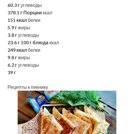
60.3 г
углеводы
378.1 г
Порции
ккал
151 ккал
белки
5.9 г
жиры
3.8 г
углеводы
23.6 г
100 г блюда
ккал
249 ккал
белки
9.8 г
жиры
6.2 г
углеводы
39 г
Рецепты к пикнику