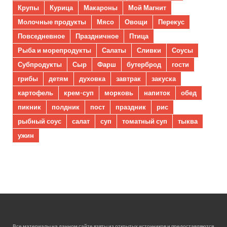
Крупы
Курица
Макароны
Мой Магнит
Молочные продукты
Мясо
Овощи
Перекус
Повседневное
Праздничное
Птица
Рыба и морепродукты
Салаты
Сливки
Соусы
Субпродукты
Сыр
Фарш
бутерброд
гости
грибы
детям
духовка
завтрак
закуска
картофель
крем-суп
морковь
напиток
обед
пикник
полдник
пост
праздник
рис
рыбный соус
салат
суп
томатный суп
тыква
ужин
Все материалы на данном сайте взяты из открытых источников и предоставляются