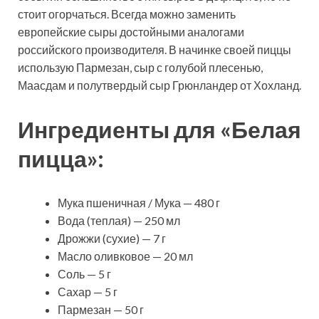
стоит огорчаться. Всегда можно заменить
европейские сыры достойными аналогами
российского производителя. В начинке своей пиццы
использую Пармезан, сыр с голубой плесенью,
Маасдам и полутвердый сыр Грюнландер от Хохланд.
Ингредиенты для «Белая
пицца»:
Мука пшеничная / Мука — 480 г
Вода (теплая) — 250 мл
Дрожжи (сухие) — 7 г
Масло оливковое — 20 мл
Соль — 5 г
Сахар — 5 г
Пармезан — 50 г