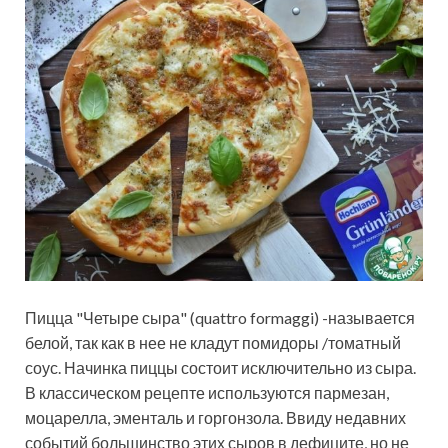
Пицца "Четыре сыра" (quattro formaggi) -называется
белой, так как в нее не кладут помидоры /томатный
соус. Начинка пиццы состоит исключительно из сыра.
В классическом рецепте используются пармезан,
моцарелла, эменталь и горгонзола. Ввиду недавних
событий большинство этих
сыров в дефиците, но не