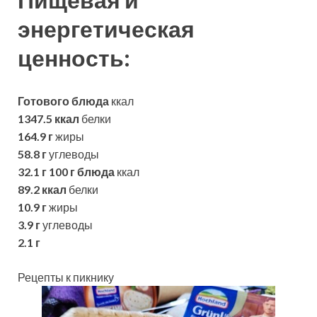
энергетическая
ценность:
Готового блюда
ккал
1347.5 ккал
белки
164.9 г
жиры
58.8 г
углеводы
32.1 г
100 г блюда
ккал
89.2 ккал
белки
10.9 г
жиры
3.9 г
углеводы
2.1 г
Рецепты к пикнику