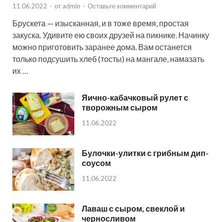
11.06.2022
-
от
admin
-
Оставьте комментарий
Брускета — изысканная, и в тоже время, простая
закуска. Удивите ею своих друзей на пикнике. Начинку
можно приготовить заранее дома. Вам останется
только подсушить хлеб (тосты) на мангале, намазать
их …
Яично-кабачковый рулет с
творожным сыром
11.06.2022
Булочки-улитки с грибным дип-
соусом
11.06.2022
Лаваш с сыром, свеклой и
черносливом