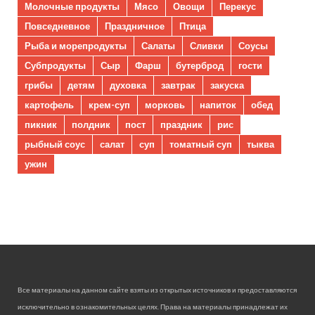
Молочные продукты
Мясо
Овощи
Перекус
Повседневное
Праздничное
Птица
Рыба и морепродукты
Салаты
Сливки
Соусы
Субпродукты
Сыр
Фарш
бутерброд
гости
грибы
детям
духовка
завтрак
закуска
картофель
крем-суп
морковь
напиток
обед
пикник
полдник
пост
праздник
рис
рыбный соус
салат
суп
томатный суп
тыква
ужин
Все материалы на данном сайте взяты из открытых источников и предоставляются
исключительно в ознакомительных целях. Права на материалы принадлежат их