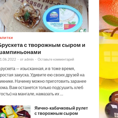
АПИТКИ
Брускета с творожным сыром и
шампиньонами
1.06.2022
-
от
admin
-
Оставьте комментарий
рускета — изысканная, и в тоже время,
ростая закуска. Удивите ею своих друзей на
икнике. Начинку можно приготовить заранее
ома. Вам останется только подсушить хлеб
тосты) на мангале, намазать их …
Яично-кабачковый рулет
с творожным сыром