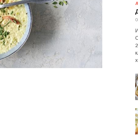
Д
0
И
С
2
к
х