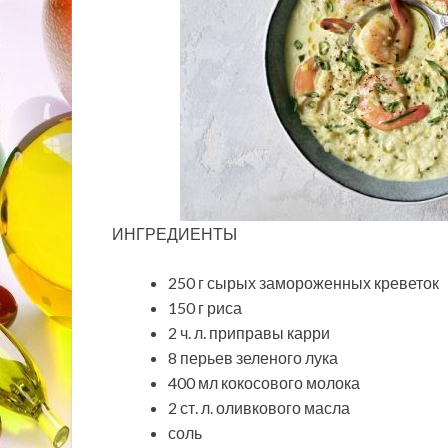
ИНГРЕДИЕНТЫ
250 г сырых замороженных креветок
150 г риса
2 ч. л. приправы карри
8 перьев зеленого лука
400 мл кокосового молока
2 ст. л. оливкового масла
соль