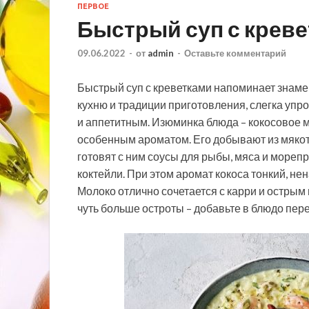
ПЕРВОЕ
Быстрый суп с крев
09.06.2022
-
от
admin
-
Оставьте комментарий
Быстрый суп с креветками напоминает знаме
кухню и традиции приготовления, слегка упро
и аппетитным. Изюминка блюда – кокосовое м
особенным ароматом. Его добывают из мякоти
готовят с ним соусы для рыбы, мяса и мореп
коктейли. При этом аромат кокоса тонкий, не
Молоко отлично сочетается с карри и острым
чуть больше остроты – добавьте в блюдо пере