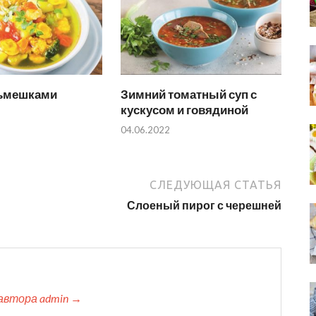
льмешками
Зимний томатный суп с
кускусом и говядиной
04.06.2022
СЛЕДУЮЩАЯ СТАТЬЯ
Слоеный пирог с черешней
автора admin →