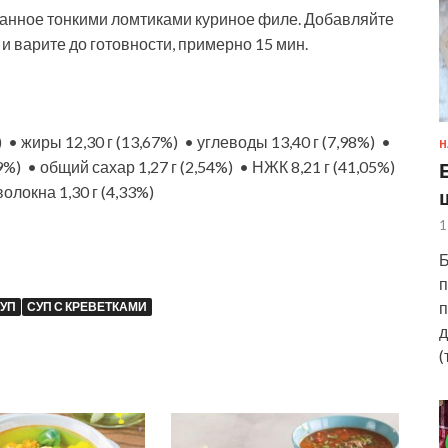
занное тонкими ломтиками куриное филе. Добавляйте
 и варите до готовности, примерно 15 мин.
) • жиры 12,30 г (13,67%) • углеводы 13,40 г (7,98%) •
Н
9%) • общий сахар 1,27 г (2,54%) • НЖК 8,21 г (41,05%)
олокна 1,30 г (4,33%)
1
Б
п
п
УП
СУП С КРЕВЕТКАМИ
д
(