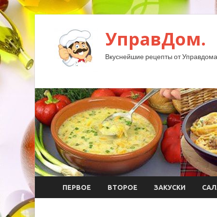
УправДом.
Вкуснейшие рецепты от Управдома
ПЕРВОЕ
ВТОРОЕ
ЗАКУСКИ
САЛ