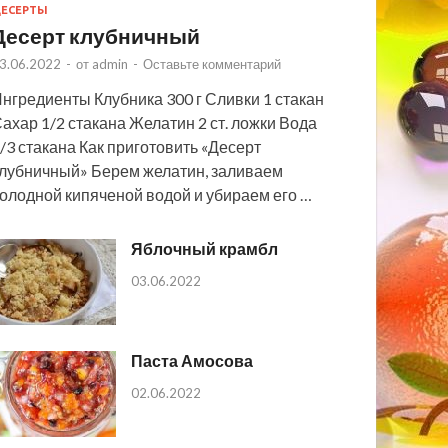
ЕСЕРТЫ
Десерт клубничный
3.06.2022
-
от
admin
-
Оставьте комментарий
нгредиенты Клубника 300 г Сливки 1 стакан
ахар 1/2 стакана Желатин 2 ст. ложки Вода
/3 стакана Как приготовить «Десерт
лубничный» Берем желатин, заливаем
олодной кипяченой водой и убираем его …
Яблочный крамбл
03.06.2022
Паста Амосова
02.06.2022