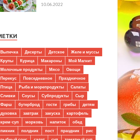
10.06.2022
МЕТКИ
Выпечка
Десерты
Детское
Желе и муссы
Крупы
Курица
Макароны
Мой Магнит
Молочные продукты
Мясо
Овощи
Перекус
Повседневное
Праздничное
Птица
Рыба и морепродукты
Салаты
Сливки
Соусы
Субпродукты
Сыр
Фарш
бутерброд
гости
грибы
детям
духовка
завтрак
закуска
картофель
крем-суп
морковь
напиток
обед
пикник
полдник
пост
праздник
рис
рыбный соус
салат
суп
томатный суп