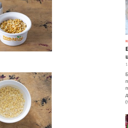
Н
1
Б
п
п
д
(