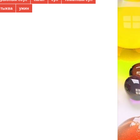
тыква
ужин