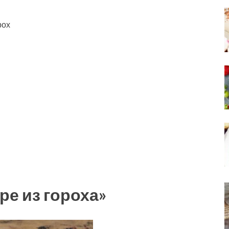
рох
ре из гороха»