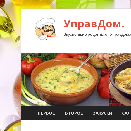
УправДом.
Вкуснейшие рецепты от Управдома
ПЕРВОЕ
ВТОРОЕ
ЗАКУСКИ
САЛ