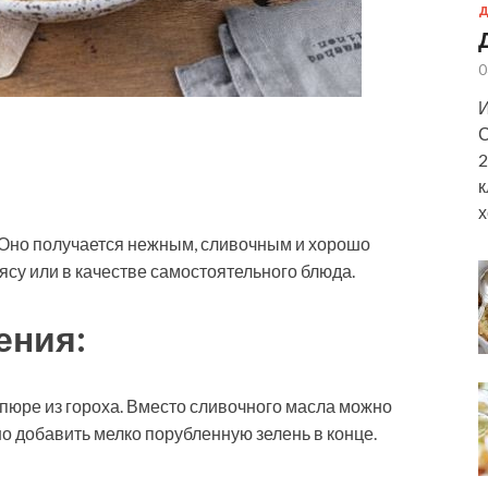
Д
0
И
С
2
к
х
 Оно получается нежным, сливочным и хорошо
ясу или в качестве самостоятельного блюда.
ения:
 пюре из гороха. Вместо сливочного масла можно
о добавить мелко порубленную зелень в конце.