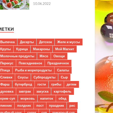
10.06.2022
МЕТКИ
Выпечка
Десерты
Детское
Желе и муссы
Крупы
Курица
Макароны
Мой Магнит
Молочные продукты
Мясо
Овощи
Перекус
Повседневное
Праздничное
Птица
Рыба и морепродукты
Салаты
Сливки
Соусы
Субпродукты
Сыр
Фарш
бутерброд
гости
грибы
детям
духовка
завтрак
закуска
картофель
крем-суп
морковь
напиток
обед
пикник
полдник
пост
праздник
рис
рыбный соус
салат
суп
томатный суп