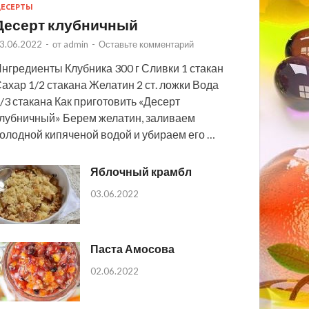
ЕСЕРТЫ
Десерт клубничный
3.06.2022
-
от
admin
-
Оставьте комментарий
нгредиенты Клубника 300 г Сливки 1 стакан
ахар 1/2 стакана Желатин 2 ст. ложки Вода
/3 стакана Как приготовить «Десерт
лубничный» Берем желатин, заливаем
олодной кипяченой водой и убираем его …
Яблочный крамбл
03.06.2022
Паста Амосова
02.06.2022