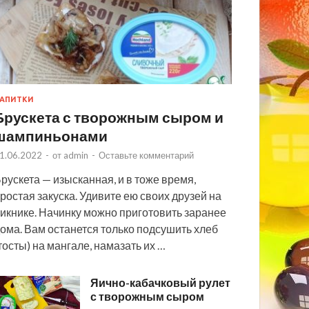
АПИТКИ
Брускета с творожным сыром и
шампиньонами
1.06.2022
-
от
admin
-
Оставьте комментарий
рускета — изысканная, и в тоже время,
ростая закуска. Удивите ею своих друзей на
икнике. Начинку можно приготовить заранее
ома. Вам останется только подсушить хлеб
тосты) на мангале, намазать их …
Яично-кабачковый рулет
с творожным сыром