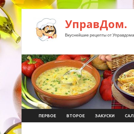
УправДом.
Вкуснейшие рецепты от Управдома
ПЕРВОЕ
ВТОРОЕ
ЗАКУСКИ
САЛ