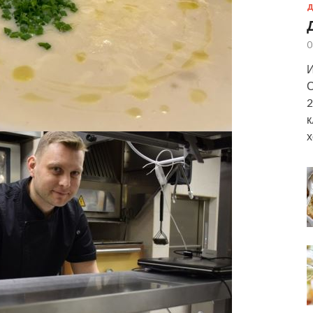
Д
0
И
С
2
к
х