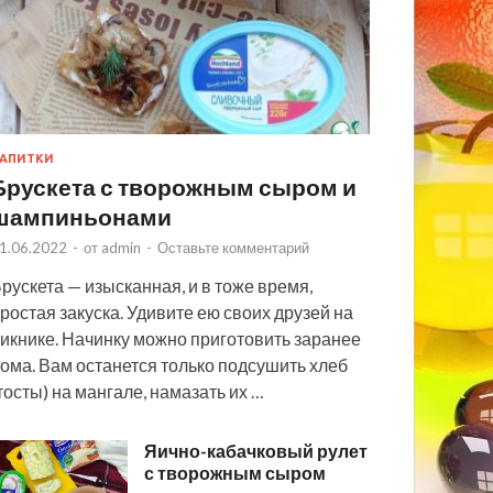
АПИТКИ
Брускета с творожным сыром и
шампиньонами
1.06.2022
-
от
admin
-
Оставьте комментарий
рускета — изысканная, и в тоже время,
ростая закуска. Удивите ею своих друзей на
икнике. Начинку можно приготовить заранее
ома. Вам останется только подсушить хлеб
тосты) на мангале, намазать их …
Яично-кабачковый рулет
с творожным сыром