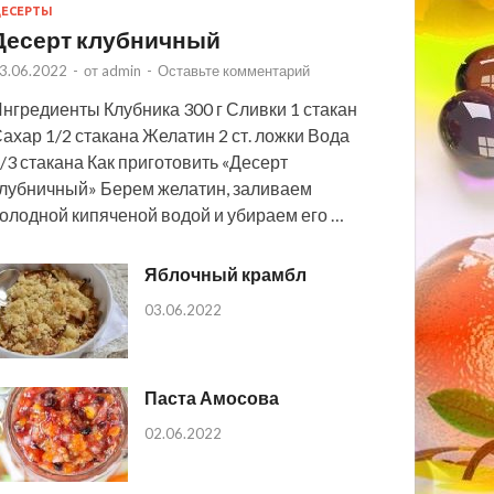
ЕСЕРТЫ
Десерт клубничный
3.06.2022
-
от
admin
-
Оставьте комментарий
нгредиенты Клубника 300 г Сливки 1 стакан
ахар 1/2 стакана Желатин 2 ст. ложки Вода
/3 стакана Как приготовить «Десерт
лубничный» Берем желатин, заливаем
олодной кипяченой водой и убираем его …
Яблочный крамбл
03.06.2022
Паста Амосова
02.06.2022