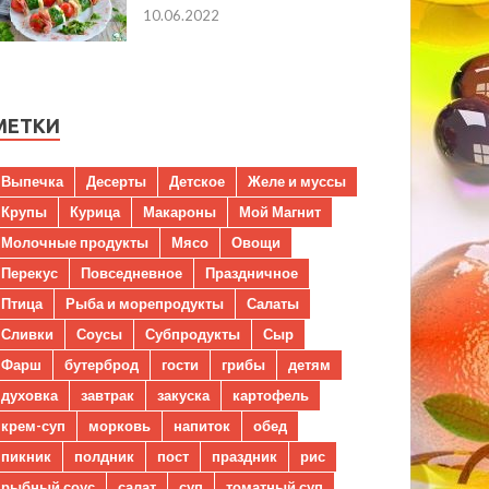
10.06.2022
МЕТКИ
Выпечка
Десерты
Детское
Желе и муссы
Крупы
Курица
Макароны
Мой Магнит
Молочные продукты
Мясо
Овощи
Перекус
Повседневное
Праздничное
Птица
Рыба и морепродукты
Салаты
Сливки
Соусы
Субпродукты
Сыр
Фарш
бутерброд
гости
грибы
детям
духовка
завтрак
закуска
картофель
крем-суп
морковь
напиток
обед
пикник
полдник
пост
праздник
рис
рыбный соус
салат
суп
томатный суп