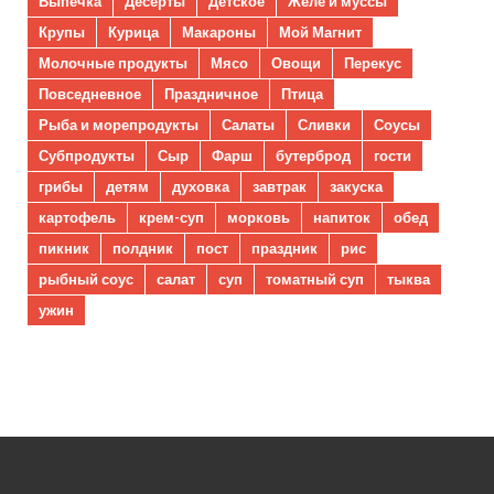
Выпечка
Десерты
Детское
Желе и муссы
Крупы
Курица
Макароны
Мой Магнит
Молочные продукты
Мясо
Овощи
Перекус
Повседневное
Праздничное
Птица
Рыба и морепродукты
Салаты
Сливки
Соусы
Субпродукты
Сыр
Фарш
бутерброд
гости
грибы
детям
духовка
завтрак
закуска
картофель
крем-суп
морковь
напиток
обед
пикник
полдник
пост
праздник
рис
рыбный соус
салат
суп
томатный суп
тыква
ужин