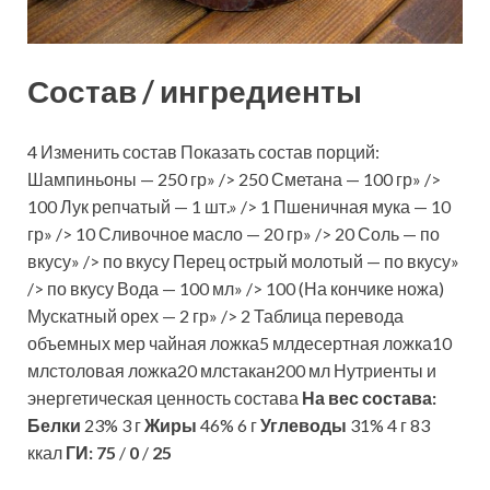
Состав / ингредиенты
4 Изменить состав Показать состав порций:
Шампиньоны — 250 гр» /> 250 Сметана — 100 гр» />
100 Лук репчатый — 1 шт.» /> 1 Пшеничная мука — 10
гр» /> 10 Сливочное масло — 20 гр» /> 20 Соль — по
вкусу» /> по вкусу Перец острый молотый — по вкусу»
/> по вкусу Вода — 100 мл» /> 100 (На кончике ножа)
Мускатный орех — 2 гр» /> 2 Таблица перевода
объемных мер чайная ложка5 млдесертная ложка10
млстоловая ложка20 млстакан200 мл Нутриенты и
энергетическая ценность состава
На вес состава:
Белки
23% 3 г
Жиры
46% 6 г
Углеводы
31% 4 г 83
ккал
ГИ:
75
/
0
/
25