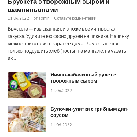
Брускета с творожным сыром и
шампиньонами
11.06.2022
-
от
admin
-
Оставьте комментарий
Брускета — изысканная, и в тоже время, простая
закуска. Удивите ею своих друзей на пикнике. Начинку
можно приготовить заранее дома. Вам останется
только подсушить хлеб (тосты) на мангале, намазать
их …
Яично-кабачковый рулет с
творожным сыром
11.06.2022
Булочки-улитки с грибным дип-
соусом
11.06.2022