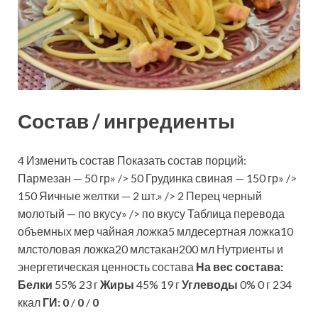
Состав / ингредиенты
4 Изменить состав Показать состав порций:
Пармезан — 50 гр» /> 50 Грудинка свиная — 150 гр» />
150 Яичные желтки — 2 шт.» /> 2 Перец черный
молотый — по вкусу» /> по вкусу Таблица перевода
объемных мер чайная ложка5 млдесертная ложка10
млстоловая ложка20 млстакан200 мл Нутриенты и
энергетическая ценность состава
На вес состава:
Белки
55% 23 г
Жиры
45% 19 г
Углеводы
0% 0 г 234
ккал
ГИ:
0
/
0
/
0