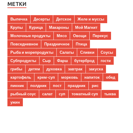
МЕТКИ
Выпечка
Десерты
Детское
Желе и муссы
Крупы
Курица
Макароны
Мой Магнит
Молочные продукты
Мясо
Овощи
Перекус
Повседневное
Праздничное
Птица
Рыба и морепродукты
Салаты
Сливки
Соусы
Субпродукты
Сыр
Фарш
бутерброд
гости
грибы
детям
духовка
завтрак
закуска
картофель
крем-суп
морковь
напиток
обед
пикник
полдник
пост
праздник
рис
рыбный соус
салат
суп
томатный суп
тыква
ужин