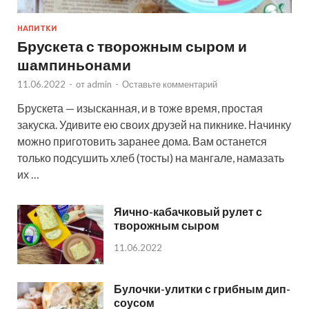
НАПИТКИ
Брускета с творожным сыром и
шампиньонами
11.06.2022
-
от
admin
-
Оставьте комментарий
Брускета — изысканная, и в тоже время, простая
закуска. Удивите ею своих друзей на пикнике. Начинку
можно приготовить заранее дома. Вам останется
только подсушить хлеб (тосты) на мангале, намазать
их …
Яично-кабачковый рулет с
творожным сыром
11.06.2022
Булочки-улитки с грибным дип-
соусом