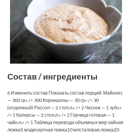
Состав / ингредиенты
6 Изменить состав Показать состав порций: Майонез
— 300 гр» /> 300 Корнишоны — 30 гр» /> 30
(огуречный) Рассол — 2 стол.л.» /> 2 Чеснок — 1 зубч.»
/> 1 Каперсы — 2 стол.л.» /> 2 Горчица готовая — 1
чайн.л.» /> 1 Таблица перевода объемных мер чайная
ложка5 млдесертная ложка10 млстоловая ложка20