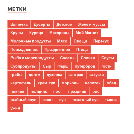
МЕТКИ
Выпечка
Десерты
Детское
Желе и муссы
Крупы
Курица
Макароны
Мой Магнит
Молочные продукты
Мясо
Овощи
Перекус
Повседневное
Праздничное
Птица
Рыба и морепродукты
Салаты
Сливки
Соусы
Субпродукты
Сыр
Фарш
бутерброд
гости
грибы
детям
духовка
завтрак
закуска
картофель
крем-суп
морковь
напиток
обед
пикник
полдник
пост
праздник
рис
рыбный соус
салат
суп
томатный суп
тыква
ужин