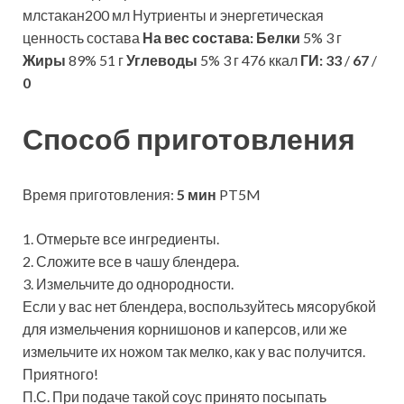
млстакан200 мл Нутриенты и энергетическая
ценность состава
На вес состава:
Белки
5% 3 г
Жиры
89% 51 г
Углеводы
5% 3 г 476 ккал
ГИ:
33
/
67
/
0
Способ приготовления
Время приготовления:
5 мин
PT5M
1. Отмерьте все ингредиенты.
2. Сложите все в чашу блендера.
3. Измельчите до однородности.
Если у вас нет блендера, воспользуйтесь мясорубкой
для измельчения корнишонов и каперсов, или же
измельчите их ножом так мелко, как у вас получится.
Приятного!
П.С. При подаче такой соус принято посыпать