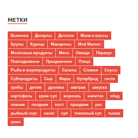
МЕТКИ
Выпечка
Десерты
Детское
Желе и муссы
Крупы
Курица
Макароны
Мой Магнит
Молочные продукты
Мясо
Овощи
Перекус
Повседневное
Праздничное
Птица
Рыба и морепродукты
Салаты
Сливки
Соусы
Субпродукты
Сыр
Фарш
бутерброд
гости
грибы
детям
духовка
завтрак
закуска
картофель
крем-суп
морковь
напиток
обед
пикник
полдник
пост
праздник
рис
рыбный соус
салат
суп
томатный суп
тыква
ужин