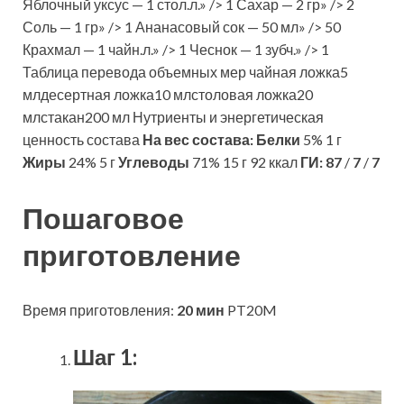
Яблочный уксус — 1 стол.л.» /> 1 Сахар — 2 гр» /> 2
Соль — 1 гр» /> 1 Ананасовый сок — 50 мл» /> 50
Крахмал — 1 чайн.л.» /> 1 Чеснок — 1 зубч.» /> 1
Таблица перевода объемных мер чайная ложка5
млдесертная ложка10 млстоловая ложка20
млстакан200 мл Нутриенты и энергетическая
ценность состава
На вес состава:
Белки
5% 1 г
Жиры
24% 5 г
Углеводы
71% 15 г 92 ккал
ГИ:
87
/
7
/
7
Пошаговое
приготовление
Время приготовления:
20 мин
PT20M
Шаг 1: