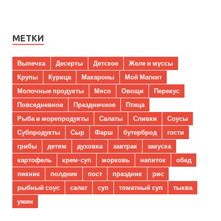
МЕТКИ
Выпечка
Десерты
Детское
Желе и муссы
Крупы
Курица
Макароны
Мой Магнит
Молочные продукты
Мясо
Овощи
Перекус
Повседневное
Праздничное
Птица
Рыба и морепродукты
Салаты
Сливки
Соусы
Субпродукты
Сыр
Фарш
бутерброд
гости
грибы
детям
духовка
завтрак
закуска
картофель
крем-суп
морковь
напиток
обед
пикник
полдник
пост
праздник
рис
рыбный соус
салат
суп
томатный суп
тыква
ужин