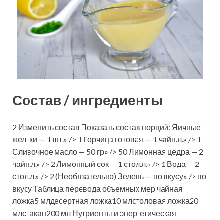
Состав / ингредиенты
2 Изменить состав Показать состав порций: Яичные
желтки — 1 шт.» /> 1 Горчица готовая — 1 чайн.л.» /> 1
Сливочное масло — 50 гр» /> 50 Лимонная цедра — 2
чайн.л.» /> 2 Лимонный сок — 1 стол.л.» /> 1 Вода — 2
стол.л.» /> 2 (Необязательно) Зелень — по вкусу» /> по
вкусу Таблица перевода объемных мер чайная
ложка5 млдесертная ложка10 млстоловая ложка20
млстакан200 мл Нутриенты и энергетическая