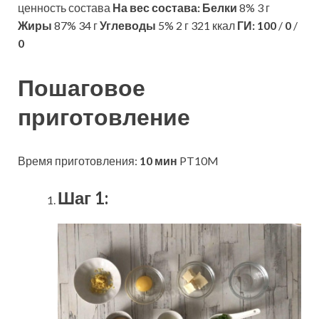
ценность состава
На вес состава:
Белки
8% 3 г
Жиры
87% 34 г
Углеводы
5% 2 г 321 ккал
ГИ:
100
/
0
/
0
Пошаговое
приготовление
Время приготовления:
10 мин
PT10M
Шаг 1: