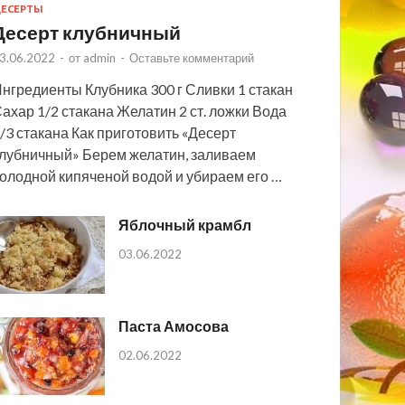
ЕСЕРТЫ
Десерт клубничный
3.06.2022
-
от
admin
-
Оставьте комментарий
нгредиенты Клубника 300 г Сливки 1 стакан
ахар 1/2 стакана Желатин 2 ст. ложки Вода
/3 стакана Как приготовить «Десерт
лубничный» Берем желатин, заливаем
олодной кипяченой водой и убираем его …
Яблочный крамбл
03.06.2022
Паста Амосова
02.06.2022