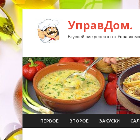
УправДом.
Вкуснейшие рецепты от Управдома
ПЕРВОЕ
ВТОРОЕ
ЗАКУСКИ
САЛ