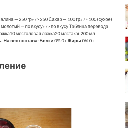
лина — 250 гр» /> 250 Сахар — 100 гр» /> 100 (сухое)
 молотый — по вкусу» /> по вкусу Таблица перевода
ожка10 млстоловая ложка20 млстакан200 мл
ва
На вес состава:
Белки
0% 0 г
Жиры
0% 0 г
ление