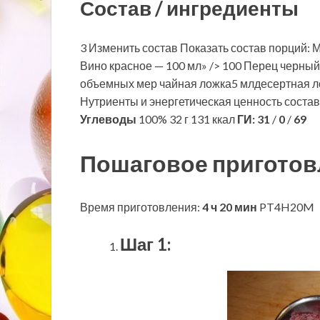
Состав / ингредиенты
3 Изменить состав Показать состав порций: Ма
Вино красное — 100 мл» /> 100 Перец черный
объемных мер чайная ложка5 млдесертная л
Нутриенты и энергетическая ценность соста
Углеводы
100% 32 г 131 ккал
ГИ:
31
/
0
/
69
Пошаговое приготов
Время приготовления:
4 ч 20 мин
PT4H20M
Шаг 1: