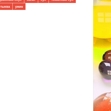
тыква
ужин