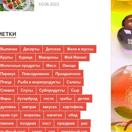
10.06.2022
МЕТКИ
Выпечка
Десерты
Детское
Желе и муссы
Крупы
Курица
Макароны
Мой Магнит
Молочные продукты
Мясо
Овощи
Перекус
Повседневное
Праздничное
Птица
Рыба и морепродукты
Салаты
Сливки
Соусы
Субпродукты
Сыр
Фарш
бутерброд
гости
грибы
детям
духовка
завтрак
закуска
картофель
крем-суп
морковь
напиток
обед
пикник
полдник
пост
праздник
рис
рыбный соус
салат
суп
томатный суп