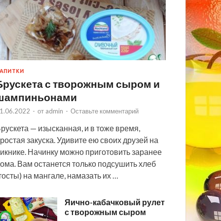
АПИТКИ
Брускета с творожным сыром и
шампиньонами
1.06.2022
-
от
admin
-
Оставьте комментарий
рускета — изысканная, и в тоже время,
ростая закуска. Удивите ею своих друзей на
икнике. Начинку можно приготовить заранее
ома. Вам останется только подсушить хлеб
тосты) на мангале, намазать их …
Яично-кабачковый рулет
с творожным сыром