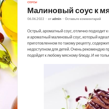
СОУСЫ
Малиновый соус к м
06.06.2022
-
от
admin
-
Оставьте комментарий
Острый, ароматный соус, отлично подходит к
и ароматный малиновый соус, который идеаль
приготовленном по такому рецепту, содержитс
недоступном для детей. Очень рекомендую пр
подойдет к любому мясному блюду. И не тольк