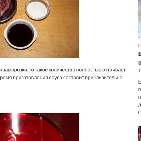
Н
й заморозки, то такое количество полностью оттаивает
1
 время приготовления соуса составит приблизительно
Б
п
п
д
(