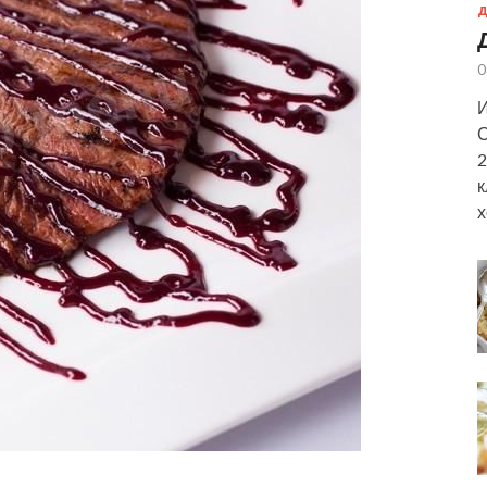
Д
0
И
С
2
к
х