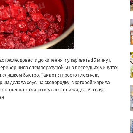
астрюле, довести до кипения и упаривать 15 минут,
переборщила с температурой, и на последних минутах
т слишком быстро. Так вот, я просто плеснула
орым делала соус, на сковородку, в которой жарила
ветственно, отлила немного этой жидости в соус.
ая