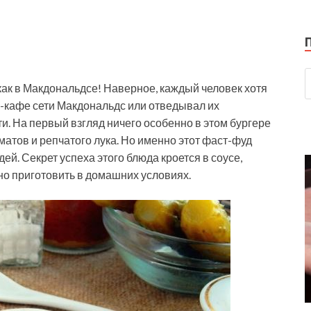
как в Макдональдсе! Наверное, каждый человек хотя
н-кафе сети Макдональдс или отведывал их
. На первый взгляд ничего особенно в этом бургере
томатов и репчатого лука. Но именно этот фаст-фуд
ей. Секрет успеха этого блюда кроется в соусе,
жно приготовить в домашних условиях.