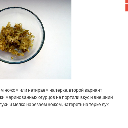
 ножом или натираем на терке, второй вариант
ски маринованных огурцов не портили вкус и внешний
лухи и мелко нарезаем ножом, натереть на терке лук