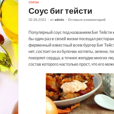
СОУСЫ
Соус биг тейсти
02.06.2022
-
от
admin
-
Оставьте комментарий
Популярный соус под названием Биг Тейсти 
бы один раз в своей жизни посещал рестора
фирменный известный всем бургер Биг Тейсти
нет, состоит он из булочки, котлеты, зелени, 
покоряет сердца, а точнее желудки многих люд
состав которого настолько прост, что его мо