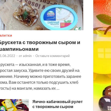
АПИТКИ
Брускета с творожным сыром и
шампиньонами
1.06.2022
-
от
admin
-
Оставьте комментарий
рускета — изысканная, и в тоже время,
ростая закуска. Удивите ею своих друзей на
икнике. Начинку можно приготовить заранее
ома. Вам останется только подсушить хлеб
тосты) на мангале, намазать их …
Яично-кабачковый рулет
с творожным сыром