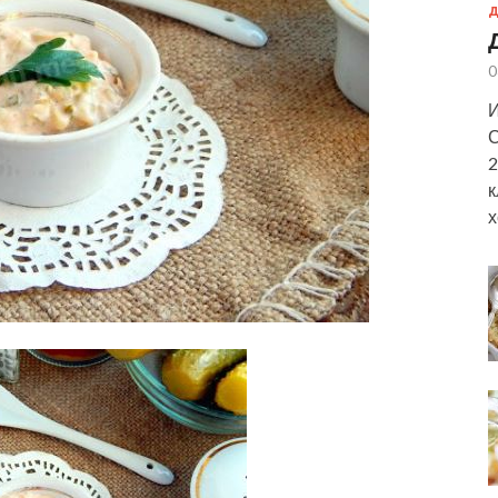
Д
0
И
С
2
к
х