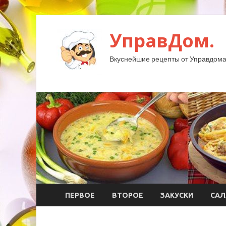
УправДом.
Вкуснейшие рецепты от Управдома
ПЕРВОЕ
ВТОРОЕ
ЗАКУСКИ
САЛ