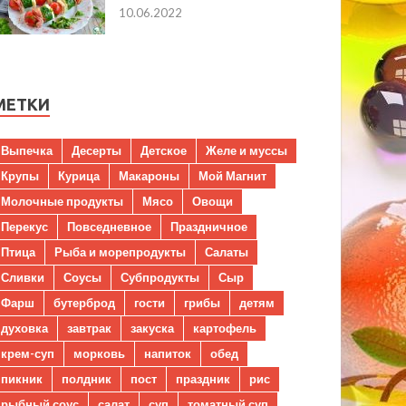
10.06.2022
МЕТКИ
Выпечка
Десерты
Детское
Желе и муссы
Крупы
Курица
Макароны
Мой Магнит
Молочные продукты
Мясо
Овощи
Перекус
Повседневное
Праздничное
Птица
Рыба и морепродукты
Салаты
Сливки
Соусы
Субпродукты
Сыр
Фарш
бутерброд
гости
грибы
детям
духовка
завтрак
закуска
картофель
крем-суп
морковь
напиток
обед
пикник
полдник
пост
праздник
рис
рыбный соус
салат
суп
томатный суп