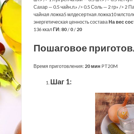
Сахар — 0.5 чайн.л.» /> 0.5 Соль — 2 гр» /> 2
чайная ложка5 млдесертная ложка10 млстол
энергетическая ценность состава
На вес сос
136 ккал
ГИ:
80
/
0
/
20
Пошаговое приготов
Время приготовления:
20 мин
PT20M
Шаг 1: