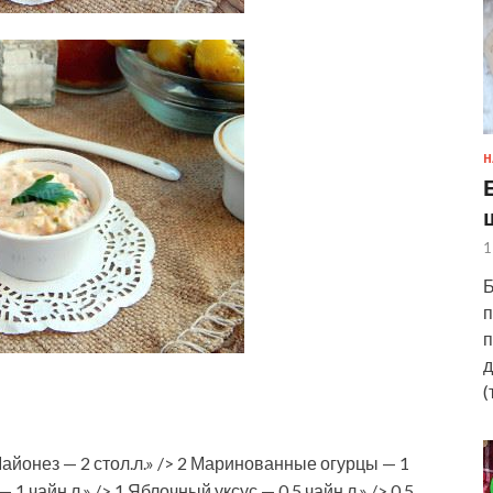
Н
1
Б
п
п
д
(
айонез — 2 стол.л.» /> 2 Маринованные огурцы — 1
— 1 чайн.л.» /> 1 Яблочный уксус — 0.5 чайн.л.» /> 0.5