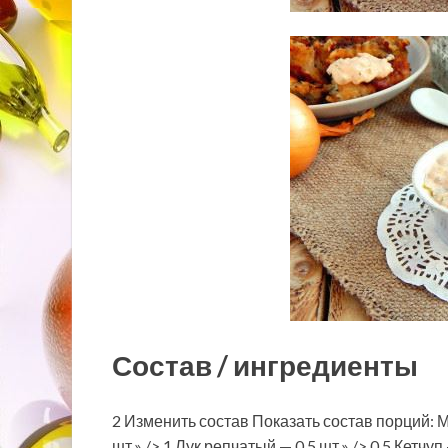
Состав / ингредиенты
2 Изменить состав Показать состав порций: М
шт.» /> 1 Лук репчатый — 0.5 шт.» /> 0.5 Кетчуп 