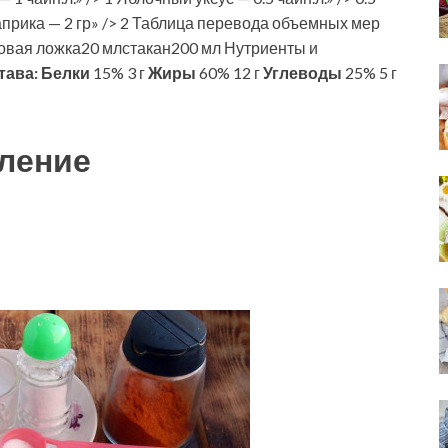
 Паприка — 2 гр» /> 2 Таблица перевода объемных мер
овая ложка20 млстакан200 мл Нутриенты и
тава:
Белки
15% 3 г
Жиры
60% 12 г
Углеводы
25% 5 г
ление