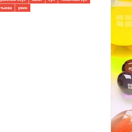
тыква
ужин