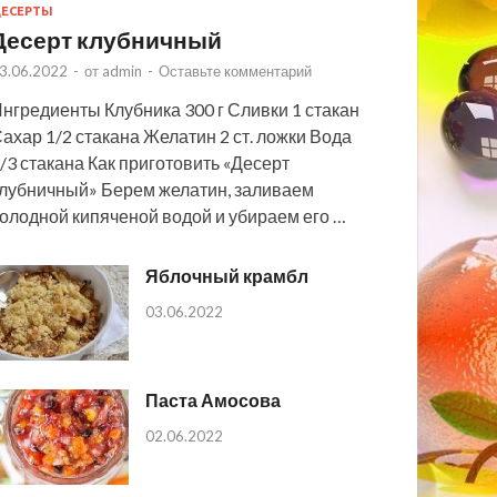
ЕСЕРТЫ
Десерт клубничный
3.06.2022
-
от
admin
-
Оставьте комментарий
нгредиенты Клубника 300 г Сливки 1 стакан
ахар 1/2 стакана Желатин 2 ст. ложки Вода
/3 стакана Как приготовить «Десерт
лубничный» Берем желатин, заливаем
олодной кипяченой водой и убираем его …
Яблочный крамбл
03.06.2022
Паста Амосова
02.06.2022