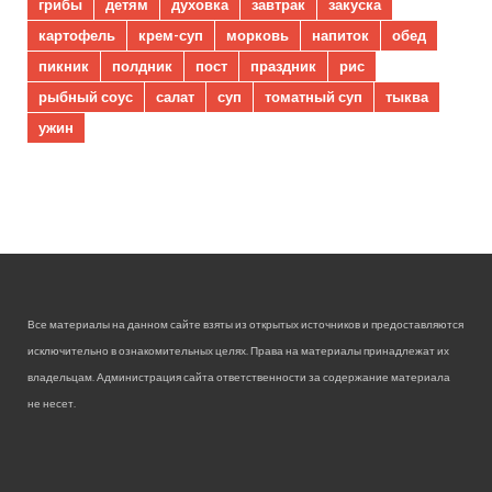
грибы
детям
духовка
завтрак
закуска
картофель
крем-суп
морковь
напиток
обед
пикник
полдник
пост
праздник
рис
рыбный соус
салат
суп
томатный суп
тыква
ужин
Все материалы на данном сайте взяты из открытых источников и предоставляются
исключительно в ознакомительных целях. Права на материалы принадлежат их
владельцам. Администрация сайта ответственности за содержание материала
не несет.