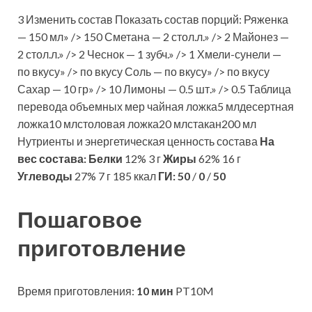
3 Изменить состав Показать состав порций: Ряженка
— 150 мл» /> 150 Сметана — 2 стол.л.» /> 2 Майонез —
2 стол.л.» /> 2 Чеснок — 1 зубч.» /> 1 Хмели-сунели —
по вкусу» /> по вкусу Соль — по вкусу» /> по вкусу
Сахар — 10 гр» /> 10 Лимоны — 0.5 шт.» /> 0.5 Таблица
перевода объемных мер чайная ложка5 млдесертная
ложка10 млстоловая ложка20 млстакан200 мл
Нутриенты и энергетическая ценность состава
На
вес состава:
Белки
12% 3 г
Жиры
62% 16 г
Углеводы
27% 7 г 185 ккал
ГИ:
50
/
0
/
50
Пошаговое
приготовление
Время приготовления:
10 мин
PT10M