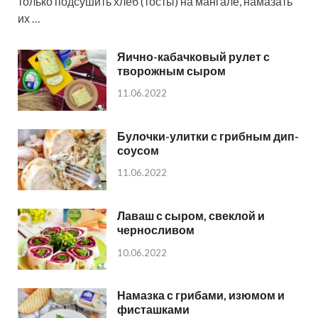
только подсушить хлеб (тосты) на мангале, намазать
их …
Яично-кабачковый рулет с
творожным сыром
11.06.2022
Булочки-улитки с грибным дип-
соусом
11.06.2022
Лаваш с сыром, свеклой и
черносливом
10.06.2022
Намазка с грибами, изюмом и
фисташками