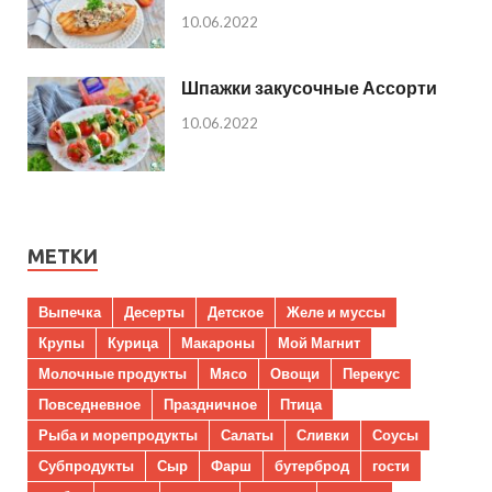
10.06.2022
Шпажки закусочные Ассорти
10.06.2022
МЕТКИ
Выпечка
Десерты
Детское
Желе и муссы
Крупы
Курица
Макароны
Мой Магнит
Молочные продукты
Мясо
Овощи
Перекус
Повседневное
Праздничное
Птица
Рыба и морепродукты
Салаты
Сливки
Соусы
Субпродукты
Сыр
Фарш
бутерброд
гости