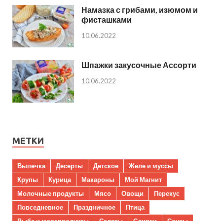
Намазка с грибами, изюмом и
фисташками
10.06.2022
Шпажки закусочные Ассорти
10.06.2022
МЕТКИ
Выпечка
Десерты
Детское
Желе и муссы
Крупы
Курица
Макароны
Мой Магнит
Молочные продукты
Мясо
Овощи
Перекус
Повседневное
Праздничное
Птица