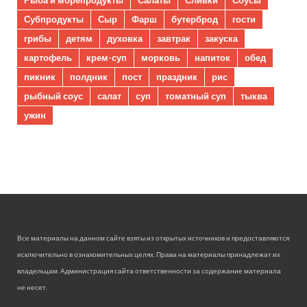
Рыба и морепродукты
Салаты
Сливки
Соусы
Субпродукты
Сыр
Фарш
бутерброд
гости
грибы
детям
духовка
завтрак
закуска
картофель
крем-суп
морковь
напиток
обед
пикник
полдник
пост
праздник
рис
рыбный соус
салат
суп
томатный суп
тыква
ужин
Все материалы на данном сайте взяты из открытых источников и предоставляются
исключительно в ознакомительных целях. Права на материалы принадлежат их
владельцам. Администрация сайта ответственности за содержание материала
не несет.