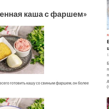
шенная каша с фаршем»
Н
1
Б
п
п
д
всего готовить кашу со свиным фаршем, он более
(