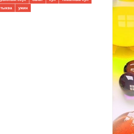
тыква
ужин