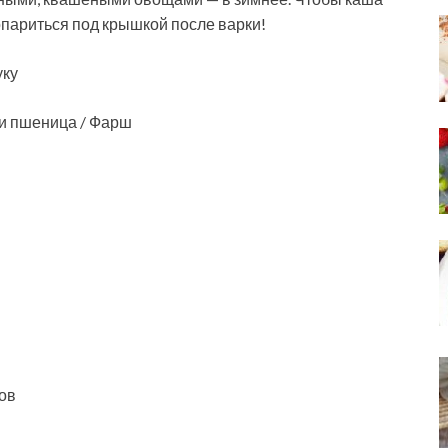
опариться под крышкой после варки!
уку
 и пшеница / Фарш
ов