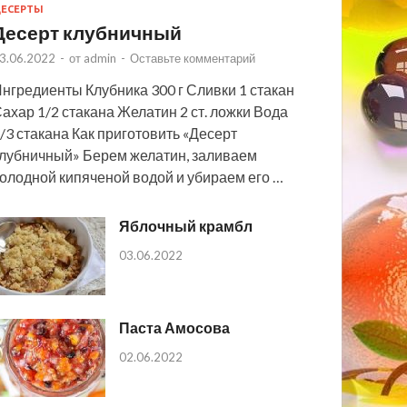
ЕСЕРТЫ
Десерт клубничный
3.06.2022
-
от
admin
-
Оставьте комментарий
нгредиенты Клубника 300 г Сливки 1 стакан
ахар 1/2 стакана Желатин 2 ст. ложки Вода
/3 стакана Как приготовить «Десерт
лубничный» Берем желатин, заливаем
олодной кипяченой водой и убираем его …
Яблочный крамбл
03.06.2022
Паста Амосова
02.06.2022