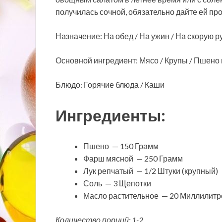
получилась сочной, обязательно дайте ей пр
Назначение: На обед / На ужин / На скорую р
Основной ингредиент: Мясо / Крупы / Пшено
Блюдо: Горячие блюда / Каши
Ингредиенты:
Пшено — 150 Грамм
Фарш мясной — 250 Грамм
Лук репчатый — 1/2 Штуки (крупный)
Соль — 3 Щепотки
Масло растительное — 20 Миллилитр
Количество порций: 1-2