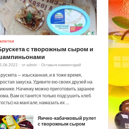
АПИТКИ
Брускета с творожным сыром и
шампиньонами
1.06.2022
-
от
admin
-
Оставьте комментарий
рускета — изысканная, и в тоже время,
ростая закуска. Удивите ею своих друзей на
икнике. Начинку можно приготовить заранее
ома. Вам останется только подсушить хлеб
тосты) на мангале, намазать их …
Яично-кабачковый рулет
с творожным сыром