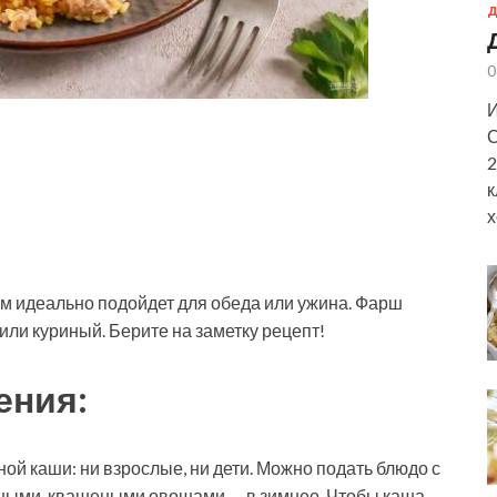
Д
0
И
С
2
к
х
м идеально подойдет для обеда или ужина. Фарш
или куриный. Берите на заметку рецепт!
ения:
ной каши: ни взрослые, ни дети. Можно подать блюдо с
еными, квашеными овощами — в зимнее. Чтобы каша