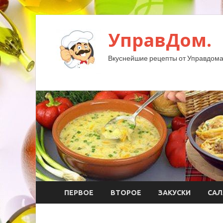
УправДом.
Вкуснейшие рецепты от Управдома
ПЕРВОЕ
ВТОРОЕ
ЗАКУСКИ
САЛ