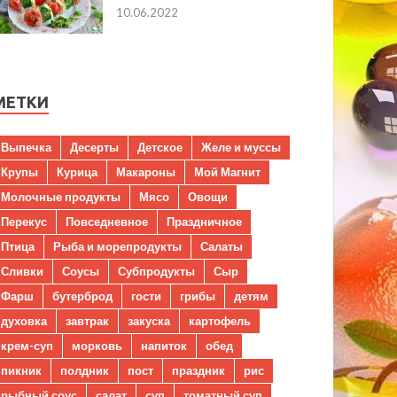
10.06.2022
МЕТКИ
Выпечка
Десерты
Детское
Желе и муссы
Крупы
Курица
Макароны
Мой Магнит
Молочные продукты
Мясо
Овощи
Перекус
Повседневное
Праздничное
Птица
Рыба и морепродукты
Салаты
Сливки
Соусы
Субпродукты
Сыр
Фарш
бутерброд
гости
грибы
детям
духовка
завтрак
закуска
картофель
крем-суп
морковь
напиток
обед
пикник
полдник
пост
праздник
рис
рыбный соус
салат
суп
томатный суп