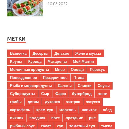
10.06.2022
МЕТКИ
Выпечка
Десерты
Детское
Желе и муссы
Крупы
Курица
Макароны
Мой Магнит
Молочные продукты
Мясо
Овощи
Перекус
Повседневное
Праздничное
Птица
Рыба и морепродукты
Салаты
Сливки
Соусы
Субпродукты
Сыр
Фарш
бутерброд
гости
грибы
детям
духовка
завтрак
закуска
картофель
крем-суп
морковь
напиток
обед
пикник
полдник
пост
праздник
рис
рыбный соус
салат
суп
томатный суп
тыква