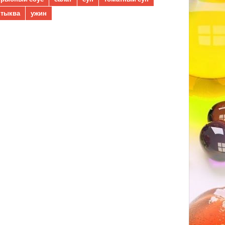
тыква
ужин