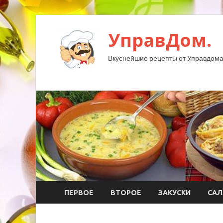
УправДом.
Вкуснейшие рецепты от Управдома
ПЕРВОЕ
ВТОРОЕ
ЗАКУСКИ
САЛ