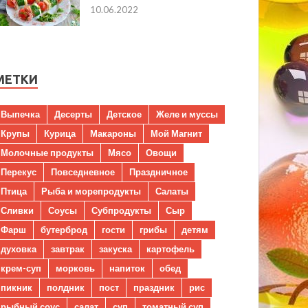
10.06.2022
МЕТКИ
Выпечка
Десерты
Детское
Желе и муссы
Крупы
Курица
Макароны
Мой Магнит
Молочные продукты
Мясо
Овощи
Перекус
Повседневное
Праздничное
Птица
Рыба и морепродукты
Салаты
Сливки
Соусы
Субпродукты
Сыр
Фарш
бутерброд
гости
грибы
детям
духовка
завтрак
закуска
картофель
крем-суп
морковь
напиток
обед
пикник
полдник
пост
праздник
рис
рыбный соус
салат
суп
томатный суп