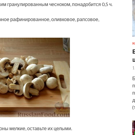
хим гранулированным чесноком, понадобится 0,5 ч.
чное рафинированное, оливковое, рапсовое,
Н
1
Б
п
п
д
(
ны мелкие, оставьте их целыми.