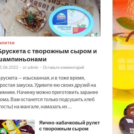
АПИТКИ
Брускета с творожным сыром и
шампиньонами
1.06.2022
-
от
admin
-
Оставьте комментарий
рускета — изысканная, и в тоже время,
ростая закуска. Удивите ею своих друзей на
икнике. Начинку можно приготовить заранее
ома. Вам останется только подсушить хлеб
тосты) на мангале, намазать их …
Яично-кабачковый рулет
с творожным сыром