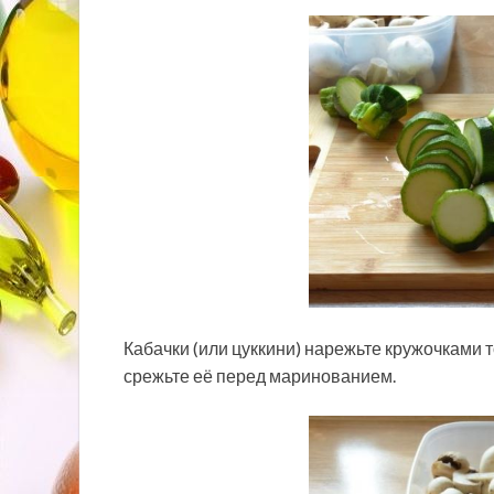
Кабачки (или цуккини) нарежьте кружочками т
срежьте её перед маринованием.