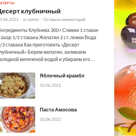
ЕСЕРТЫ
Десерт клубничный
3.06.2022
-
от
admin
-
Оставьте комментарий
нгредиенты Клубника 300 г Сливки 1 стакан
ахар 1/2 стакана Желатин 2 ст. ложки Вода
/3 стакана Как приготовить «Десерт
лубничный» Берем желатин, заливаем
олодной кипяченой водой и убираем его …
Яблочный крамбл
03.06.2022
Паста Амосова
02.06.2022