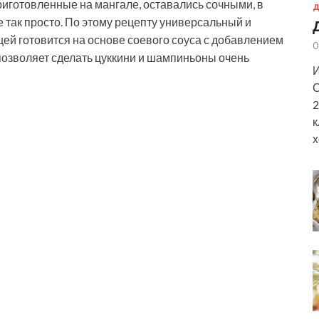
риготовленные на мангале, оставались сочными, в
Д
 так просто. По этому рецепту универсальный и
ей готовится на основе соевого соуса с добавлением
0
позволяет сделать цуккини и шампиньоны очень
И
С
2
к
х