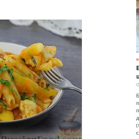
Н
О
Б
п
п
д
(
с