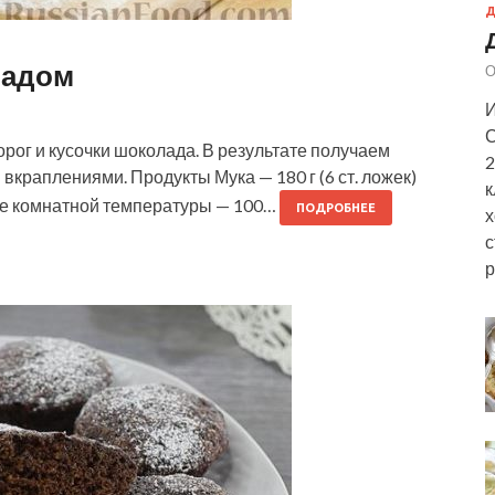
Д
ладом
О
И
С
орог и кусочки шоколада. В результате получаем
2
краплениями. Продукты Мука — 180 г (6 ст. ложек)
к
ное комнатной температуры — 100…
ПОДРОБНЕЕ
х
с
р