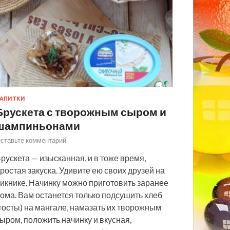
АПИТКИ
Брускета с творожным сыром и
шампиньонами
ставьте комментарий
рускета — изысканная, и в тоже время,
ростая закуска. Удивите ею своих друзей на
икнике. Начинку можно приготовить заранее
ома. Вам останется только подсушить хлеб
тосты) на мангале, намазать их творожным
ыром, положить начинку и вкусная,