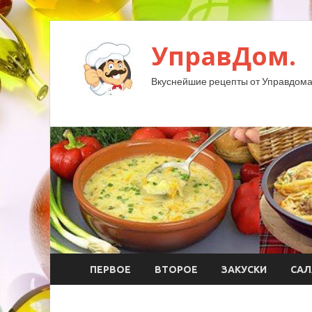
УправДом.
Вкуснейшие рецепты от Управдома
ПЕРВОЕ
ВТОРОЕ
ЗАКУСКИ
САЛ