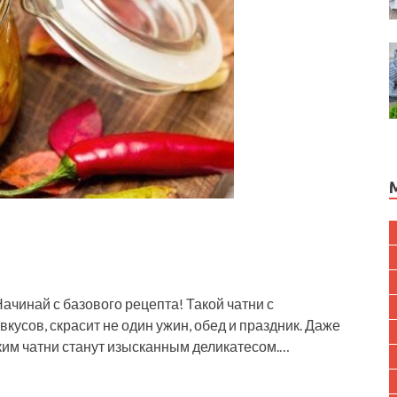
чинай с базового рецепта! Такой чатни с
кусов, скрасит не один ужин, обед и праздник. Даже
аким чатни станут изысканным деликатесом.…