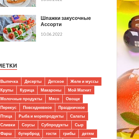
Шпажки закусочные
Ассорти
10.06.2022
МЕТКИ
Выпечка
Десерты
Детское
Желе и муссы
Крупы
Курица
Макароны
Мой Магнит
Молочные продукты
Мясо
Овощи
Перекус
Повседневное
Праздничное
Птица
Рыба и морепродукты
Салаты
Сливки
Соусы
Субпродукты
Сыр
Фарш
бутерброд
гости
грибы
детям