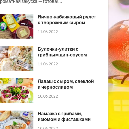
роматная закуска — готова!…
Яично-кабачковый рулет
с творожным сыром
11.06.2022
Булочки-улитки с
грибным дип-соусом
11.06.2022
Лаваш с сыром, свеклой
и черносливом
10.06.2022
Намазка с грибами,
изюмом и фисташками
10.06.2022