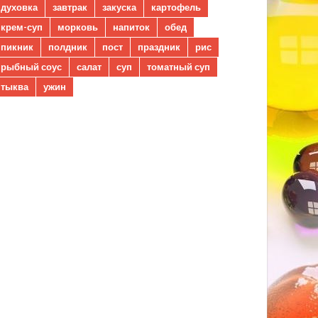
духовка
завтрак
закуска
картофель
крем-суп
морковь
напиток
обед
пикник
полдник
пост
праздник
рис
рыбный соус
салат
суп
томатный суп
тыква
ужин