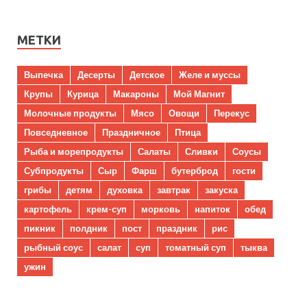
МЕТКИ
Выпечка
Десерты
Детское
Желе и муссы
Крупы
Курица
Макароны
Мой Магнит
Молочные продукты
Мясо
Овощи
Перекус
Повседневное
Праздничное
Птица
Рыба и морепродукты
Салаты
Сливки
Соусы
Субпродукты
Сыр
Фарш
бутерброд
гости
грибы
детям
духовка
завтрак
закуска
картофель
крем-суп
морковь
напиток
обед
пикник
полдник
пост
праздник
рис
рыбный соус
салат
суп
томатный суп
тыква
ужин