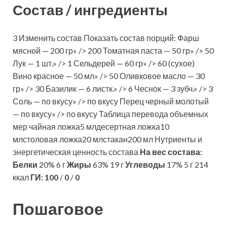
Состав / ингредиенты
3 Изменить состав Показать состав порций: Фарш
мясной — 200 гр» /> 200 Томатная паста — 50 гр» /> 50
Лук — 1 шт.» /> 1 Сельдерей — 60 гр» /> 60 (сухое)
Вино красное — 50 мл» /> 50 Оливковое масло — 30
гр» /> 30 Базилик — 6 листк.» /> 6 Чеснок — 3 зубч.» /> 3
Соль — по вкусу» /> по вкусу Перец черный молотый
— по вкусу» /> по вкусу Таблица перевода объемных
мер чайная ложка5 млдесертная ложка10
млстоловая ложка20 млстакан200 мл Нутриенты и
энергетическая ценность состава
На вес состава:
Белки
20% 6 г
Жиры
63% 19 г
Углеводы
17% 5 г 214
ккал
ГИ:
100
/
0
/
0
Пошаговое