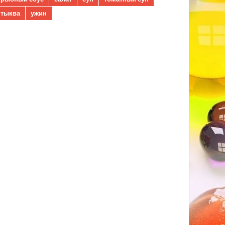
тыква
ужин