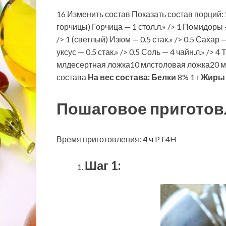
16 Изменить состав Показать состав порций: Яб
горчицы) Горчица — 1 стол.л.» /> 1 Помидоры — 
/> 1 (светлый) Изюм — 0.5 стак.» /> 0.5 Сахар —
уксус — 0.5 стак.» /> 0.5 Соль — 4 чайн.л.» 
млдесертная ложка10 млстоловая ложка20 м
состава
На вес состава:
Белки
8% 1 г
Жиры
Пошаговое приготов
Время приготовления:
4 ч
PT4H
Шаг 1: