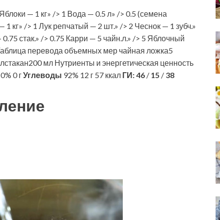
локи — 1 кг» /> 1 Вода — 0.5 л» /> 0.5 (семена
1 кг» /> 1 Лук репчатый — 2 шт.» /> 2 Чеснок — 1 зубч.»
 0.75 стак.» /> 0.75 Карри — 5 чайн.л.» /> 5 Яблочный
/> 4 Таблица перевода объемных мер чайная ложка5
лстакан200 мл Нутриенты и энергетическая ценность
0% 0 г
Углеводы
92% 12 г 57 ккал
ГИ:
46
/
15
/
38
ление