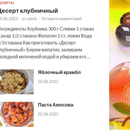
ЕСЕРТЫ
Десерт клубничный
3.06.2022
-
от
admin
-
Оставьте комментарий
нгредиенты Клубника 300 г Сливки 1 стакан
ахар 1/2 стакана Желатин 2 ст. ложки Вода
/3 стакана Как приготовить «Десерт
лубничный» Берем желатин, заливаем
олодной кипяченой водой и убираем его …
Яблочный крамбл
03.06.2022
Паста Амосова
02.06.2022