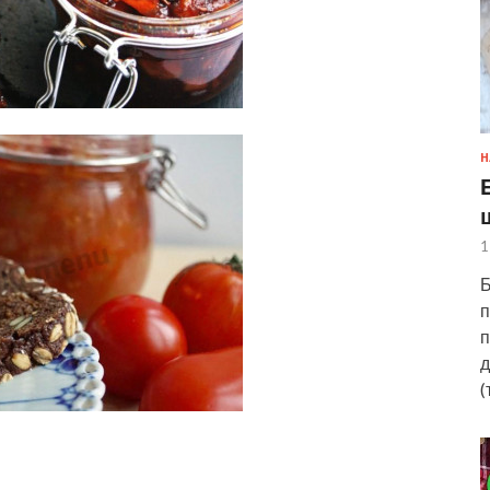
Н
1
Б
п
п
д
(