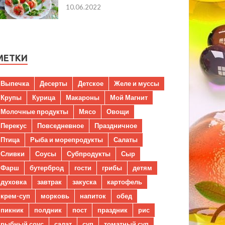
10.06.2022
МЕТКИ
Выпечка
Десерты
Детское
Желе и муссы
Крупы
Курица
Макароны
Мой Магнит
Молочные продукты
Мясо
Овощи
Перекус
Повседневное
Праздничное
Птица
Рыба и морепродукты
Салаты
Сливки
Соусы
Субпродукты
Сыр
Фарш
бутерброд
гости
грибы
детям
духовка
завтрак
закуска
картофель
крем-суп
морковь
напиток
обед
пикник
полдник
пост
праздник
рис
рыбный соус
салат
суп
томатный суп