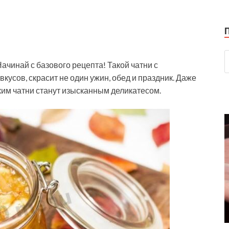
чинай с базового рецепта! Такой чатни с
кусов, скрасит не один ужин, обед и праздник. Даже
аким чатни станут изысканным деликатесом.