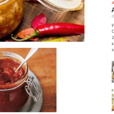
Д
0
И
С
2
к
х