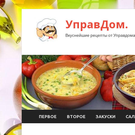
УправДом.
Вкуснейшие рецепты от Управдома
ПЕРВОЕ
ВТОРОЕ
ЗАКУСКИ
САЛ