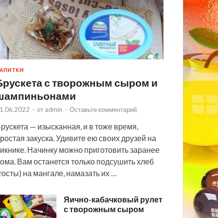
АПИТКИ
Брускета с творожным сыром и
шампиньонами
1.06.2022
-
от
admin
-
Оставьте комментарий
рускета — изысканная, и в тоже время,
ростая закуска. Удивите ею своих друзей на
икнике. Начинку можно приготовить заранее
ома. Вам останется только подсушить хлеб
тосты) на мангале, намазать их …
Яично-кабачковый рулет
с творожным сыром