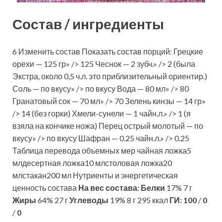
Состав / ингредиенты
6 Изменить состав Показать состав порций: Грецкие
орехи — 125 гр» /> 125 Чеснок — 2 зубч.» /> 2 (была
Экстра, около 0,5 ч.л. это приблизительный ориентир.)
Соль — по вкусу» /> по вкусу Вода — 80 мл» /> 80
Гранатовый сок — 70 мл» /> 70 Зелень кинзы — 14 гр»
/> 14 (без горки) Хмели-сунели — 1 чайн.л.» /> 1 (я
взяла на кончике ножа) Перец острый молотый — по
вкусу» /> по вкусу Шафран — 0.25 чайн.л.» /> 0.25
Таблица перевода объемных мер чайная ложка5
млдесертная ложка10 млстоловая ложка20
млстакан200 мл Нутриенты и энергетическая
ценность состава
На вес состава:
Белки
17% 7 г
Жиры
64% 27 г
Углеводы
19% 8 г 295 ккал
ГИ:
100
/
0
/
0