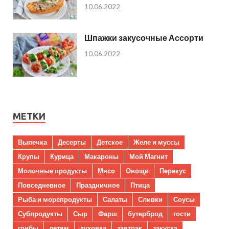
10.06.2022
Шпажки закусочные Ассорти
10.06.2022
МЕТКИ
Выпечка
Десерты
Детское
Желе и муссы
Крупы
Курица
Макароны
Мой Магнит
Молочные продукты
Мясо
Овощи
Перекус
Повседневное
Праздничное
Птица
Рыба и морепродукты
Салаты
Сливки
Соусы
Субпродукты
Сыр
Фарш
бутерброд
гости
грибы
детям
духовка
завтрак
закуска