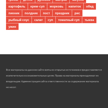
картофель
крем-суп
морковь
напиток
обед
пикник
полдник
пост
праздник
рис
рыбный соус
салат
суп
томатный суп
тыква
ужин
Все материалы на данном сайте взяты из открытых источников и предоставляются
исключительно в ознакомительных целях. Права на материалы принадлежат их
владельцам. Администрация сайта ответственности за содержание материала
не несет.