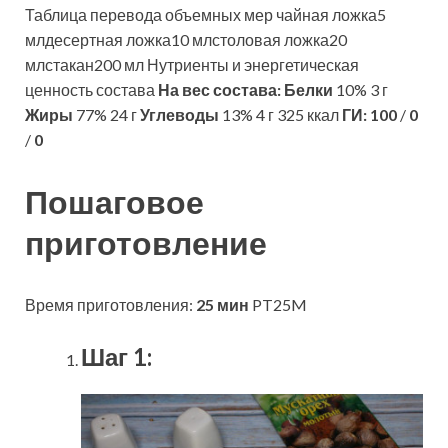
Таблица перевода объемных мер чайная ложка5
млдесертная ложка10 млстоловая ложка20
млстакан200 мл Нутриенты и энергетическая
ценность состава
На вес состава:
Белки
10% 3 г
Жиры
77% 24 г
Углеводы
13% 4 г 325 ккал
ГИ:
100
/
0
/
0
Пошаговое
приготовление
Время приготовления:
25 мин
PT25M
Шаг 1: