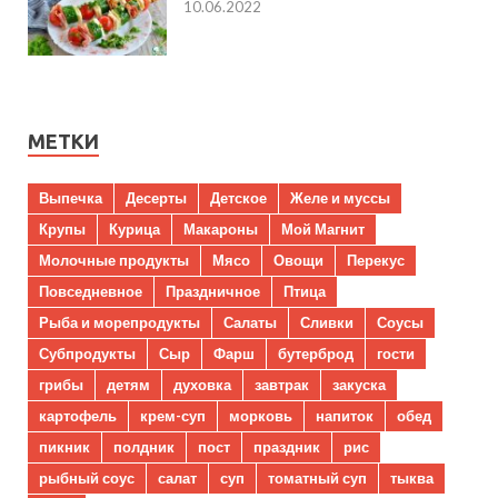
10.06.2022
МЕТКИ
Выпечка
Десерты
Детское
Желе и муссы
Крупы
Курица
Макароны
Мой Магнит
Молочные продукты
Мясо
Овощи
Перекус
Повседневное
Праздничное
Птица
Рыба и морепродукты
Салаты
Сливки
Соусы
Субпродукты
Сыр
Фарш
бутерброд
гости
грибы
детям
духовка
завтрак
закуска
картофель
крем-суп
морковь
напиток
обед
пикник
полдник
пост
праздник
рис
рыбный соус
салат
суп
томатный суп
тыква