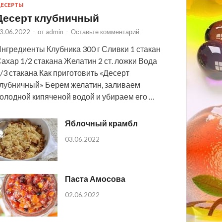
ЕСЕРТЫ
Десерт клубничный
3.06.2022
-
от
admin
-
Оставьте комментарий
нгредиенты Клубника 300 г Сливки 1 стакан
ахар 1/2 стакана Желатин 2 ст. ложки Вода
/3 стакана Как приготовить «Десерт
лубничный» Берем желатин, заливаем
олодной кипяченой водой и убираем его …
Яблочный крамбл
03.06.2022
Паста Амосова
02.06.2022