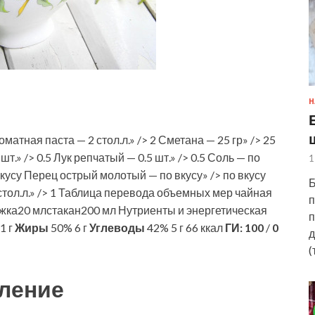
Н
матная паста — 2 стол.л.» /> 2 Сметана — 25 гр» /> 25
.» /> 0.5 Лук репчатый — 0.5 шт.» /> 0.5 Соль — по
1
 вкусу Перец острый молотый — по вкусу» /> по вкусу
Б
 стол.л.» /> 1 Таблица перевода объемных мер чайная
п
жка20 млстакан200 мл Нутриенты и энергетическая
п
1 г
Жиры
50% 6 г
Углеводы
42% 5 г 66 ккал
ГИ:
100
/
0
д
(
ление