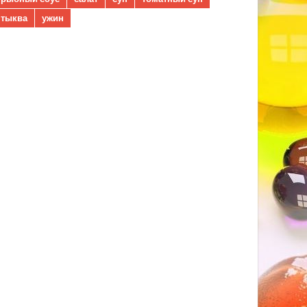
тыква
ужин