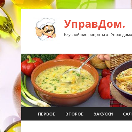
УправДом.
Вкуснейшие рецепты от Управдома
ПЕРВОЕ
ВТОРОЕ
ЗАКУСКИ
САЛ