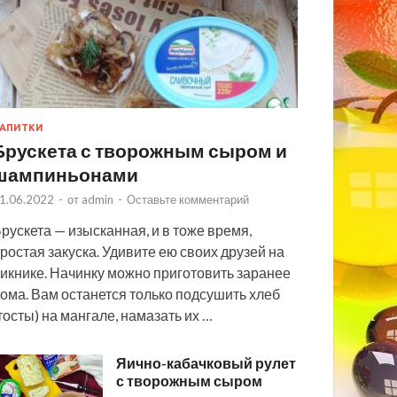
АПИТКИ
Брускета с творожным сыром и
шампиньонами
1.06.2022
-
от
admin
-
Оставьте комментарий
рускета — изысканная, и в тоже время,
ростая закуска. Удивите ею своих друзей на
икнике. Начинку можно приготовить заранее
ома. Вам останется только подсушить хлеб
тосты) на мангале, намазать их …
Яично-кабачковый рулет
с творожным сыром