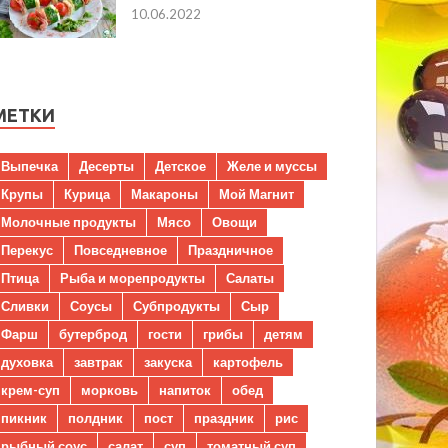
10.06.2022
МЕТКИ
Выпечка
Десерты
Детское
Желе и муссы
Крупы
Курица
Макароны
Мой Магнит
Молочные продукты
Мясо
Овощи
Перекус
Повседневное
Праздничное
Птица
Рыба и морепродукты
Салаты
Сливки
Соусы
Субпродукты
Сыр
Фарш
бутерброд
гости
грибы
детям
духовка
завтрак
закуска
картофель
крем-суп
морковь
напиток
обед
пикник
полдник
пост
праздник
рис
рыбный соус
салат
суп
томатный суп