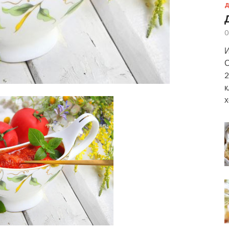
Д
0
И
С
2
к
х