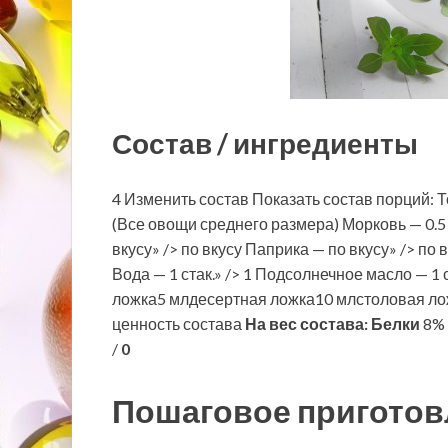
Состав / ингредиенты
4 Изменить состав Показать состав порций: То
(Все овощи среднего размера) Морковь — 0.5 шт
вкусу» /> по вкусу Паприка — по вкусу» /> по
Вода — 1 стак.» /> 1 Подсолнечное масло — 1
ложка5 млдесертная ложка10 млстоловая ло
ценность состава
На вес состава:
Белки
8% 
/
0
Пошаговое приготов