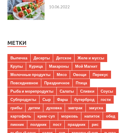
10.06.2022
МЕТКИ
Выпечка
Десерты
Детское
Желе и муссы
Крупы
Курица
Макароны
Мой Магнит
Молочные продукты
Мясо
Овощи
Перекус
Повседневное
Праздничное
Птица
Рыба и морепродукты
Салаты
Сливки
Соусы
Субпродукты
Сыр
Фарш
бутерброд
гости
грибы
детям
духовка
завтрак
закуска
картофель
крем-суп
морковь
напиток
обед
пикник
полдник
пост
праздник
рис
рыбный соус
салат
суп
томатный суп
тыква