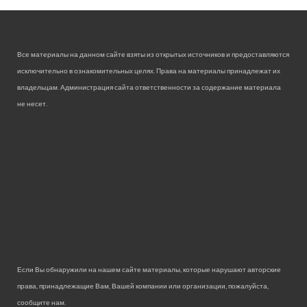
Все материалы на данном сайте взяты из открытых источников и предоставляются
исключительно в ознакомительных целях. Права на материалы принадлежат их
владельцам. Администрация сайта ответственности за содержание материала
не несет.
Если Вы обнаружили на нашем сайте материалы, которые нарушают авторские
права, принадлежащие Вам, Вашей компании или организации, пожалуйста,
сообщите нам.