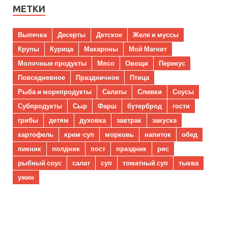
МЕТКИ
Выпечка
Десерты
Детское
Желе и муссы
Крупы
Курица
Макароны
Мой Магнит
Молочные продукты
Мясо
Овощи
Перекус
Повседневное
Праздничное
Птица
Рыба и морепродукты
Салаты
Сливки
Соусы
Субпродукты
Сыр
Фарш
бутерброд
гости
грибы
детям
духовка
завтрак
закуска
картофель
крем-суп
морковь
напиток
обед
пикник
полдник
пост
праздник
рис
рыбный соус
салат
суп
томатный суп
тыква
ужин