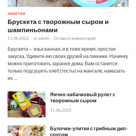
НАПИТКИ
Брускета с творожным сыром и
шампиньонами
11.06.2022
-
от
admin
-
Оставьте комментарий
Брускета — изысканная, и в тоже время, простая
закуска. Удивите ею своих друзей на пикнике. Начинку
можно приготовить заранее дома. Вам останется
только подсушить хлеб (тосты) на мангале, намазать
их …
Яично-кабачковый рулет с
творожным сыром
11.06.2022
Булочки-улитки с грибным дип-
соусом