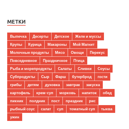
МЕТКИ
Выпечка
Десерты
Детское
Желе и муссы
Крупы
Курица
Макароны
Мой Магнит
Молочные продукты
Мясо
Овощи
Перекус
Повседневное
Праздничное
Птица
Рыба и морепродукты
Салаты
Сливки
Соусы
Субпродукты
Сыр
Фарш
бутерброд
гости
грибы
детям
духовка
завтрак
закуска
картофель
крем-суп
морковь
напиток
обед
пикник
полдник
пост
праздник
рис
рыбный соус
салат
суп
томатный суп
тыква
ужин