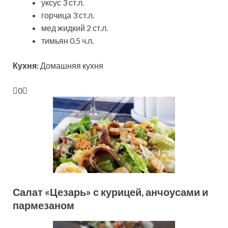
уксус 3 ст.л.
горчица 3 ст.л.
мед жидкий 2 ст.л.
тимьян 0.5 ч.л.
Кухня:
Домашняя кухня
0
Салат «Цезарь» с курицей, анчоусами и
пармезаном