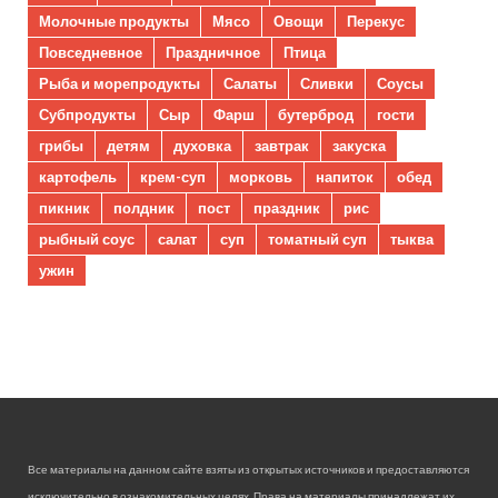
Молочные продукты
Мясо
Овощи
Перекус
Повседневное
Праздничное
Птица
Рыба и морепродукты
Салаты
Сливки
Соусы
Субпродукты
Сыр
Фарш
бутерброд
гости
грибы
детям
духовка
завтрак
закуска
картофель
крем-суп
морковь
напиток
обед
пикник
полдник
пост
праздник
рис
рыбный соус
салат
суп
томатный суп
тыква
ужин
Все материалы на данном сайте взяты из открытых источников и предоставляются
исключительно в ознакомительных целях. Права на материалы принадлежат их