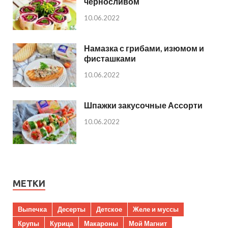
черносливом
10.06.2022
Намазка с грибами, изюмом и
фисташками
10.06.2022
Шпажки закусочные Ассорти
10.06.2022
МЕТКИ
Выпечка
Десерты
Детское
Желе и муссы
Крупы
Курица
Макароны
Мой Магнит