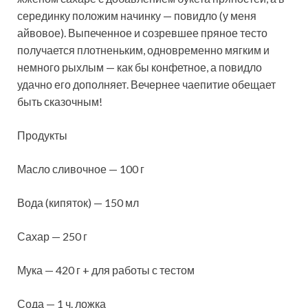
серединку положим начинку — повидло (у меня
айвовое). Выпеченное и созревшее пряное тесто
получается плотненьким,
одновременно мягким и
немного рыхлым — как бы конфетное, а повидло
удачно его дополняет. Вечернее чаепитие обещает
быть сказочным!
Продукты
Масло сливочное — 100 г
Вода (кипяток) — 150 мл
Сахар — 250 г
Мука — 420 г + для работы с тестом
Сода — 1 ч. ложка