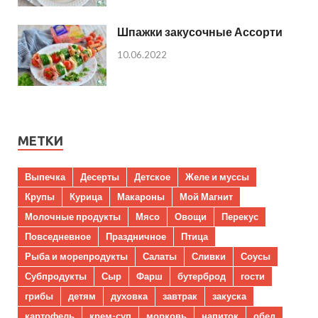
Шпажки закусочные Ассорти
10.06.2022
МЕТКИ
Выпечка
Десерты
Детское
Желе и муссы
Крупы
Курица
Макароны
Мой Магнит
Молочные продукты
Мясо
Овощи
Перекус
Повседневное
Праздничное
Птица
Рыба и морепродукты
Салаты
Сливки
Соусы
Субпродукты
Сыр
Фарш
бутерброд
гости
грибы
детям
духовка
завтрак
закуска
картофель
крем-суп
морковь
напиток
обед