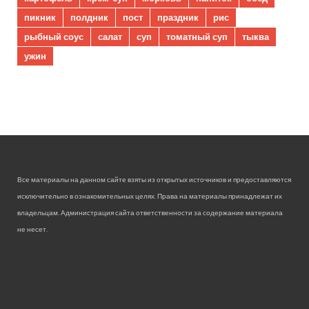
пикник
полдник
пост
праздник
рис
рыбный соус
салат
суп
томатный суп
тыква
ужин
Все материалы на данном сайте взяты из открытых источников и предоставляются
исключительно в ознакомительных целях. Права на материалы принадлежат их
владельцам. Администрация сайта ответственности за содержание материала
не несет.