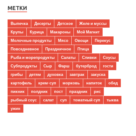
МЕТКИ
Выпечка
Десерты
Детское
Желе и муссы
Крупы
Курица
Макароны
Мой Магнит
Молочные продукты
Мясо
Овощи
Перекус
Повседневное
Праздничное
Птица
Рыба и морепродукты
Салаты
Сливки
Соусы
Субпродукты
Сыр
Фарш
бутерброд
гости
грибы
детям
духовка
завтрак
закуска
картофель
крем-суп
морковь
напиток
обед
пикник
полдник
пост
праздник
рис
рыбный соус
салат
суп
томатный суп
тыква
ужин