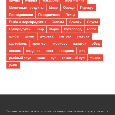
Крупы
Курица
Макароны
Мой Магнит
Молочные продукты
Мясо
Овощи
Перекус
Повседневное
Праздничное
Птица
Рыба и морепродукты
Салаты
Сливки
Соусы
Субпродукты
Сыр
Фарш
бутерброд
гости
грибы
детям
духовка
завтрак
закуска
картофель
крем-суп
морковь
напиток
обед
пикник
полдник
пост
праздник
рис
рыбный соус
салат
суп
томатный суп
тыква
ужин
Все материалы на данном сайте взяты из открытых источников и предоставляются