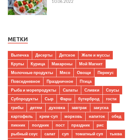
10.06.2022
МЕТКИ
Выпечка
Десерты
Детское
Желе и муссы
Крупы
Курица
Макароны
Мой Магнит
Молочные продукты
Мясо
Овощи
Перекус
Повседневное
Праздничное
Птица
Рыба и морепродукты
Салаты
Сливки
Соусы
Субпродукты
Сыр
Фарш
бутерброд
гости
грибы
детям
духовка
завтрак
закуска
картофель
крем-суп
морковь
напиток
обед
пикник
полдник
пост
праздник
рис
рыбный соус
салат
суп
томатный суп
тыква