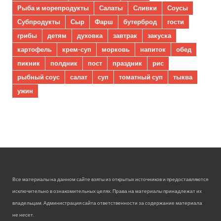
Рыба и морепродукты
Салаты
Сливки
Соусы
Субпродукты
Сыр
Фарш
бутерброд
гости
грибы
детям
духовка
завтрак
закуска
картофель
крем-суп
морковь
напиток
обед
пикник
полдник
пост
праздник
рис
рыбный соус
салат
суп
томатный суп
тыква
ужин
Все материалы на данном сайте взяты из открытых источников и предоставляются
исключительно в ознакомительных целях. Права на материалы принадлежат их
владельцам. Администрация сайта ответственности за содержание материала
не несет.