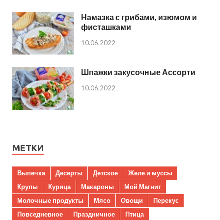
Намазка с грибами, изюмом и
фисташками
10.06.2022
Шпажки закусочные Ассорти
10.06.2022
МЕТКИ
Выпечка
Десерты
Детское
Желе и муссы
Крупы
Курица
Макароны
Мой Магнит
Молочные продукты
Мясо
Овощи
Перекус
Повседневное
Праздничное
Птица