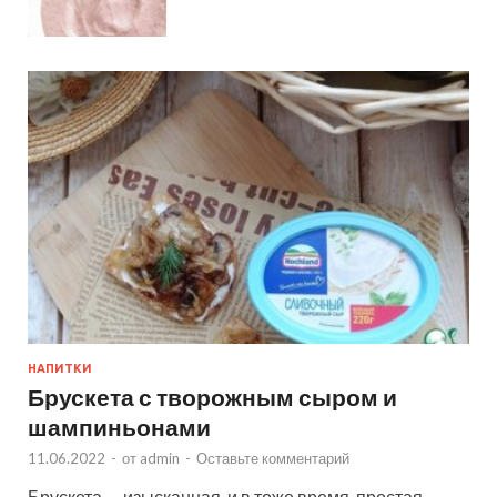
НАПИТКИ
Брускета с творожным сыром и
шампиньонами
11.06.2022
-
от
admin
-
Оставьте комментарий
Брускета — изысканная, и в тоже время, простая