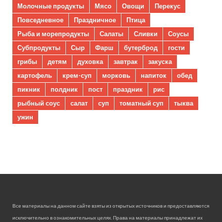
Молочные продукты
Мясо
Овощи
Перекус
Повседневное
Праздничное
Птица
Рыба и морепродукты
Салаты
Сливки
Соусы
Субпродукты
Сыр
Фарш
бутерброд
гости
грибы
детям
духовка
завтрак
закуска
картофель
крем-суп
морковь
напиток
обед
пикник
полдник
пост
праздник
рис
рыбный соус
салат
суп
томатный суп
тыква
ужин
Все материалы на данном сайте взяты из открытых источников и предоставляются
исключительно в ознакомительных целях. Права на материалы принадлежат их