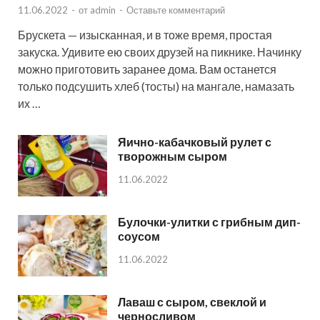
11.06.2022
-
от
admin
-
Оставьте комментарий
Брускета — изысканная, и в тоже время, простая
закуска. Удивите ею своих друзей на пикнике. Начинку
можно приготовить заранее дома. Вам останется
только подсушить хлеб (тосты) на мангале, намазать
их …
Яично-кабачковый рулет с
творожным сыром
11.06.2022
Булочки-улитки с грибным дип-
соусом
11.06.2022
Лаваш с сыром, свеклой и
черносливом