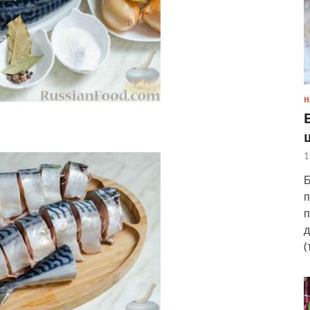
Н
1
Б
п
п
д
(