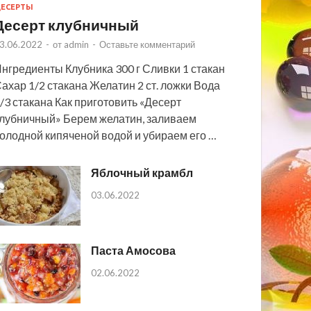
ЕСЕРТЫ
Десерт клубничный
3.06.2022
-
от
admin
-
Оставьте комментарий
нгредиенты Клубника 300 г Сливки 1 стакан
ахар 1/2 стакана Желатин 2 ст. ложки Вода
/3 стакана Как приготовить «Десерт
лубничный» Берем желатин, заливаем
олодной кипяченой водой и убираем его …
Яблочный крамбл
03.06.2022
Паста Амосова
02.06.2022