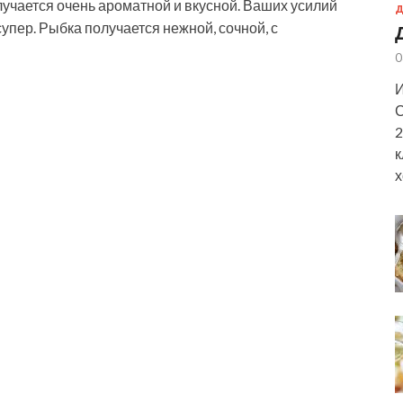
лучается очень ароматной и вкусной. Ваших усилий
Д
упер. Рыбка получается нежной, сочной, с
0
И
С
2
к
х