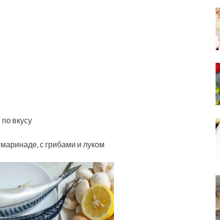
 по вкусу
аринаде, с грибами и луком