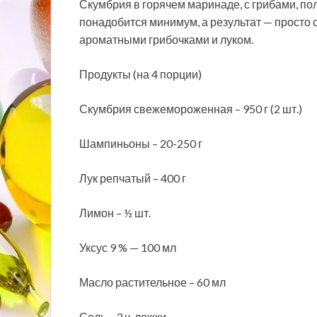
Скумбрия в горячем маринаде, с грибами, по
понадобится минимум, а результат — просто с
ароматными грибочками и луком.
Продукты (на 4 порции)
Скумбрия свежемороженная – 950 г (2 шт.
)
Шампиньоны – 20-250 г
Лук репчатый – 400 г
Лимон – ½ шт.
Уксус 9 % — 100 мл
Масло растительное – 60 мл
Соль – 3 ч. ложки