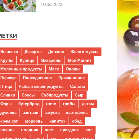
10.06.2022
МЕТКИ
Выпечка
Десерты
Детское
Желе и муссы
Крупы
Курица
Макароны
Мой Магнит
Молочные продукты
Мясо
Овощи
Перекус
Повседневное
Праздничное
Птица
Рыба и морепродукты
Салаты
Сливки
Соусы
Субпродукты
Сыр
Фарш
бутерброд
гости
грибы
детям
духовка
завтрак
закуска
картофель
крем-суп
морковь
напиток
обед
пикник
полдник
пост
праздник
рис
рыбный соус
салат
суп
томатный суп