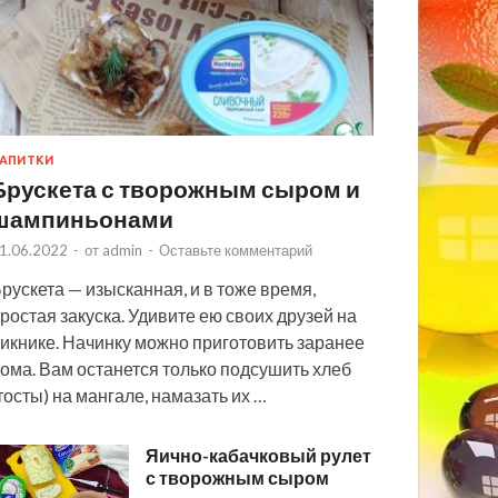
АПИТКИ
Брускета с творожным сыром и
шампиньонами
1.06.2022
-
от
admin
-
Оставьте комментарий
рускета — изысканная, и в тоже время,
ростая закуска. Удивите ею своих друзей на
икнике. Начинку можно приготовить заранее
ома. Вам останется только подсушить хлеб
тосты) на мангале, намазать их …
Яично-кабачковый рулет
с творожным сыром