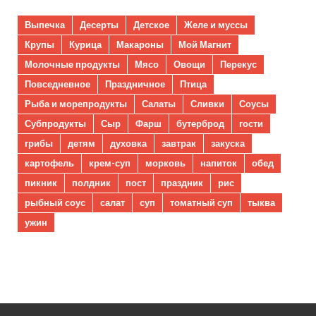
Выпечка
Десерты
Детское
Желе и муссы
Крупы
Курица
Макароны
Мой Магнит
Молочные продукты
Мясо
Овощи
Перекус
Повседневное
Праздничное
Птица
Рыба и морепродукты
Салаты
Сливки
Соусы
Субпродукты
Сыр
Фарш
бутерброд
гости
грибы
детям
духовка
завтрак
закуска
картофель
крем-суп
морковь
напиток
обед
пикник
полдник
пост
праздник
рис
рыбный соус
салат
суп
томатный суп
тыква
ужин