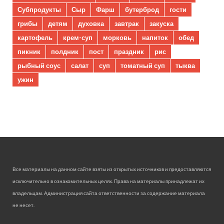
Субпродукты
Сыр
Фарш
бутерброд
гости
грибы
детям
духовка
завтрак
закуска
картофель
крем-суп
морковь
напиток
обед
пикник
полдник
пост
праздник
рис
рыбный соус
салат
суп
томатный суп
тыква
ужин
Все материалы на данном сайте взяты из открытых источников и предоставляются
исключительно в ознакомительных целях. Права на материалы принадлежат их
владельцам. Администрация сайта ответственности за содержание материала
не несет.