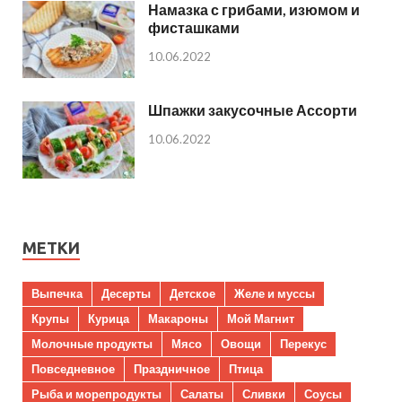
Намазка с грибами, изюмом и
фисташками
10.06.2022
Шпажки закусочные Ассорти
10.06.2022
МЕТКИ
Выпечка
Десерты
Детское
Желе и муссы
Крупы
Курица
Макароны
Мой Магнит
Молочные продукты
Мясо
Овощи
Перекус
Повседневное
Праздничное
Птица
Рыба и морепродукты
Салаты
Сливки
Соусы