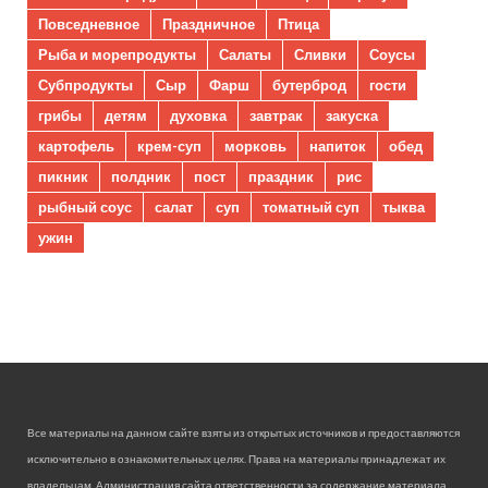
Повседневное
Праздничное
Птица
Рыба и морепродукты
Салаты
Сливки
Соусы
Субпродукты
Сыр
Фарш
бутерброд
гости
грибы
детям
духовка
завтрак
закуска
картофель
крем-суп
морковь
напиток
обед
пикник
полдник
пост
праздник
рис
рыбный соус
салат
суп
томатный суп
тыква
ужин
Все материалы на данном сайте взяты из открытых источников и предоставляются
исключительно в ознакомительных целях. Права на материалы принадлежат их
владельцам. Администрация сайта ответственности за содержание материала