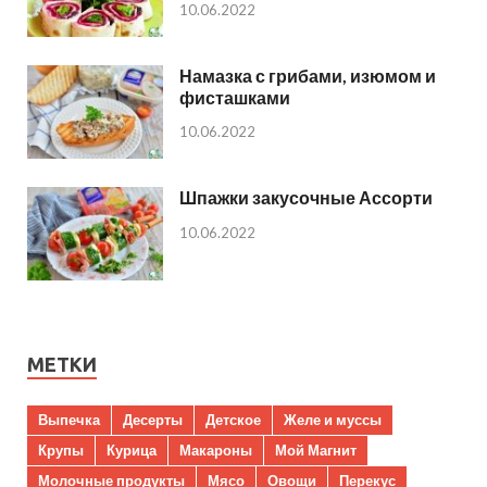
10.06.2022
Намазка с грибами, изюмом и
фисташками
10.06.2022
Шпажки закусочные Ассорти
10.06.2022
МЕТКИ
Выпечка
Десерты
Детское
Желе и муссы
Крупы
Курица
Макароны
Мой Магнит
Молочные продукты
Мясо
Овощи
Перекус