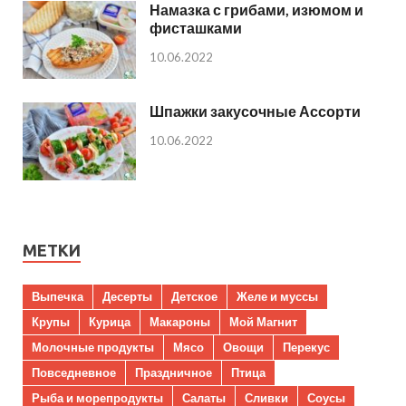
Намазка с грибами, изюмом и
фисташками
10.06.2022
Шпажки закусочные Ассорти
10.06.2022
МЕТКИ
Выпечка
Десерты
Детское
Желе и муссы
Крупы
Курица
Макароны
Мой Магнит
Молочные продукты
Мясо
Овощи
Перекус
Повседневное
Праздничное
Птица
Рыба и морепродукты
Салаты
Сливки
Соусы