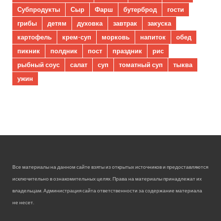
Субпродукты
Сыр
Фарш
бутерброд
гости
грибы
детям
духовка
завтрак
закуска
картофель
крем-суп
морковь
напиток
обед
пикник
полдник
пост
праздник
рис
рыбный соус
салат
суп
томатный суп
тыква
ужин
Все материалы на данном сайте взяты из открытых источников и предоставляются
исключительно в ознакомительных целях. Права на материалы принадлежат их
владельцам. Администрация сайта ответственности за содержание материала
не несет.