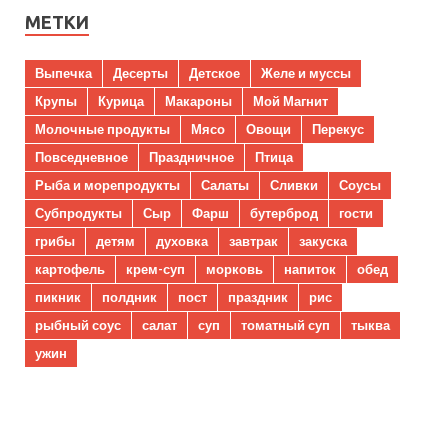
МЕТКИ
Выпечка
Десерты
Детское
Желе и муссы
Крупы
Курица
Макароны
Мой Магнит
Молочные продукты
Мясо
Овощи
Перекус
Повседневное
Праздничное
Птица
Рыба и морепродукты
Салаты
Сливки
Соусы
Субпродукты
Сыр
Фарш
бутерброд
гости
грибы
детям
духовка
завтрак
закуска
картофель
крем-суп
морковь
напиток
обед
пикник
полдник
пост
праздник
рис
рыбный соус
салат
суп
томатный суп
тыква
ужин