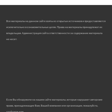
Все материалы на данном сайте взяты из открытых источников и предоставляются
исключительно в ознакомительных целях. Права на материалы принадлежат их
владельцам. Администрация сайта ответственности за содержание материала
не несет.
Если Вы обнаружили на нашем сайте материалы, которые нарушают авторские
права, принадлежащие Вам, Вашей компании или организации, пожалуйста,
сообщите нам.