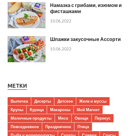
Намазка с грибами, изюмом и
фисташками
10.06.2022
Шпажки закусочные Ассорти
10.06.2022
МЕТКИ
Выпечка
Десерты
Детское
Желе и муссы
Крупы
Курица
Макароны
Мой Магнит
Молочные продукты
Мясо
Овощи
Перекус
Повседневное
Праздничное
Птица
Рыба и морепродукты
Салаты
Сливки
Соусы