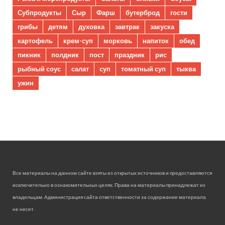
Субпродукты
Сыр
Фарш
бутерброд
гости
грибы
детям
духовка
завтрак
закуска
картофель
крем-суп
морковь
напиток
обед
пикник
полдник
пост
праздник
рис
рыбный соус
салат
суп
томатный суп
тыква
ужин
Все материалы на данном сайте взяты из открытых источников и предоставляются
исключительно в ознакомительных целях. Права на материалы принадлежат их
владельцам. Администрация сайта ответственности за содержание материала
не несет.