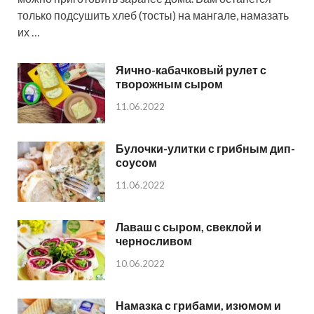
только подсушить хлеб (тосты) на мангале, намазать
их …
Яично-кабачковый рулет с
творожным сыром
11.06.2022
Булочки-улитки с грибным дип-
соусом
11.06.2022
Лаваш с сыром, свеклой и
черносливом
10.06.2022
Намазка с грибами, изюмом и