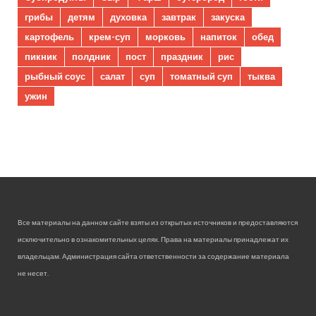
грибы
детям
духовка
завтрак
закуска
картофель
крем-суп
морковь
напиток
обед
пикник
полдник
пост
праздник
рис
рыбный соус
салат
суп
томатный суп
тыква
ужин
Все материалы на данном сайте взяты из открытых источников и предоставляются
исключительно в ознакомительных целях. Права на материалы принадлежат их
владельцам. Администрация сайта ответственности за содержание материала
не несет.