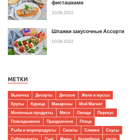
фисташками
10.06.2022
Шпажки закусочные Ассорти
10.06.2022
МЕТКИ
Выпечка
Десерты
Детское
Желе и муссы
Крупы
Курица
Макароны
Мой Магнит
Молочные продукты
Мясо
Овощи
Перекус
Повседневное
Праздничное
Птица
Рыба и морепродукты
Салаты
Сливки
Соусы
Субпродукты
Сыр
Фарш
бутерброд
гости